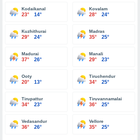
Kodaikanal
Kovalam
23°
14°
28°
24°
Kuzhithurai
Madras
29°
24°
35°
25°
Madurai
Manali
37°
26°
29°
23°
Ooty
Tiruchendur
20°
13°
34°
25°
Tirupattur
Tiruvannamalai
34°
23°
36°
25°
Vedasandur
Vellore
36°
26°
35°
25°