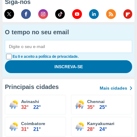
Siga-nos
O tempo no seu email
Eu li e aceito a política de privacidade.
Principais cidades
Mais cidades
Avinashi
Chennai
32°
22°
35°
25°
Coimbatore
Kanyakumari
31°
21°
28°
24°