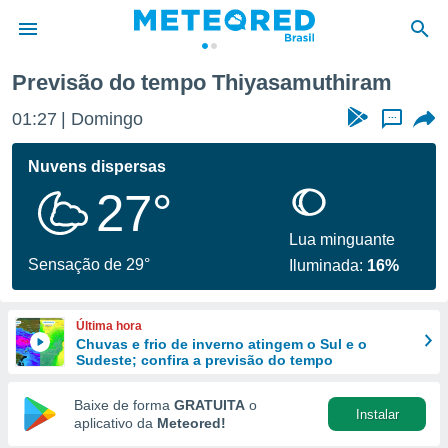
Previsão do tempo Thiyasamuthiram
de
01:27
Domingo
...
 da
tempo.com)
Nuvens dispersas
do por
27°
is para
e as
 fornecidas
Lua minguante
 qualidade.
Sensação de 29°
Iluminada:
16%
r a este
s das
opções:
Última hora
Chuvas e frio de inverno atingem o Sul e o
ookies e
Sudeste; confira a previsão do tempo
 forma
Baixe de forma
GRATUITA
o
Instalar
e digital
aplicativo da
Meteored!
da,