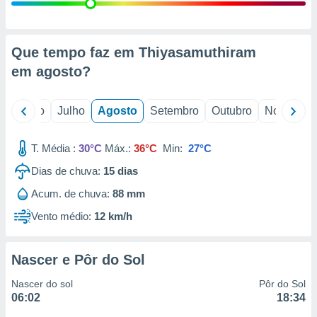
conteúdos.
ção
Que tempo faz em Thiyasamuthiram
ão através
em
agosto
?
de
,
 e
o
Junho
Julho
Agosto
Setembro
Outubro
Novembro
dos,
publicidade
T. Média :
30°C
Máx.:
36°C
Min:
27°C
s, estudos
Dias de chuva:
15
dias
a e
mento de
Acum. de chuva:
88 mm
Vento médio:
12 km/h
ossos 1199
eiros
Nascer e Pôr do Sol
Nascer do sol
Pôr do Sol
06:02
18:34