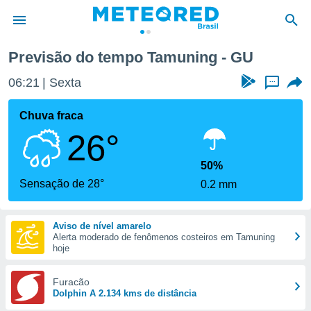
Previsão do tempo Tamuning - GU
de
06:21
Sexta
...
 da
tempo.com)
Chuva fraca
do por
26°
is para
e as
 fornecidas
50%
 qualidade.
Sensação de 28°
0.2 mm
r a este
s das
opções:
Aviso de nível amarelo
Alerta moderado de fenômenos costeiros em Tamuning
ookies e
hoje
 forma
Furacão
e digital
Dolphin A 2.134 kms de distância
da,