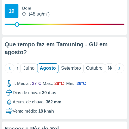
conteúdos.
Bom
19
O₃ (48 µg/m³)
ção
ão através
de
,
 e
Que tempo faz em Tamuning - GU em
agosto
?
dos,
publicidade
s, estudos
o
Junho
Julho
Agosto
Setembro
Outubro
Novembro
a e
mento de
T. Média :
27°C
Máx.:
28°C
Min:
26°C
ossos 1199
Dias de chuva:
30
dias
eiros
Acum. de chuva:
362 mm
Vento médio:
18 km/h
Nascer e Pôr do Sol