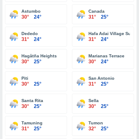
Astumbo
Canada
30°
24°
31°
25°
Dededo
Hafa Adai Village Subdi
31°
24°
31°
24°
Hagåtña Heights
Marianas Terrace
30°
25°
30°
24°
Piti
San Antonio
30°
25°
31°
25°
Santa Rita
Sella
30°
25°
30°
25°
Tamuning
Tumon
31°
25°
32°
25°