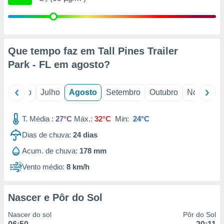
conteúdos.
ção
ão através
Que tempo faz em Tall Pines Trailer
de
Park - FL em
agosto
?
,
 e
o
Junho
Julho
Agosto
Setembro
Outubro
Novembro
dos,
publicidade
s, estudos
T. Média :
27°C
Máx.:
32°C
Min:
24°C
a e
mento de
Dias de chuva:
24
dias
Acum. de chuva:
178 mm
ossos 1199
eiros
Vento médio:
8 km/h
Nascer e Pôr do Sol
Nascer do sol
Pôr do Sol