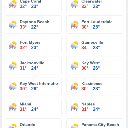
Cape Coral
Clearwater
32°
23°
32°
23°
Daytona Beach
Fort Lauderdale
33°
22°
30°
25°
Fort Myers
Gainesville
32°
23°
34°
23°
Jacksonville
Key West
31°
24°
30°
26°
Key West International Airport
Kissimmee
30°
26°
30°
23°
Miami
Naples
31°
24°
31°
24°
Orlando
Panama City Beach