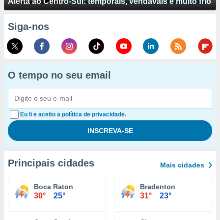
Alerta ao Centro-Sul: temporais, vendavais e muito frio
Siga-nos
O tempo no seu email
Eu li e aceito a política de privacidade.
Principais cidades
Mais cidades
Boca Raton
Bradenton
30°
25°
31°
23°