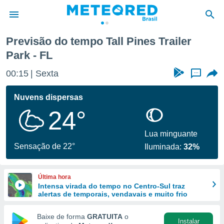
Park
Previsão do tempo Tall Pines Trailer
Park - FL
de
 da
00:15
Sexta
...
tempo.com)
do por
Nuvens dispersas
is para
e as
24°
 fornecidas
 qualidade.
Lua minguante
r a este
Sensação de 22°
s das
Iluminada:
32%
opções:
ookies e
Última hora
 forma
Intensa virada do tempo no Centro-Sul traz
alertas de temporais, vendavais e muito frio
e digital
Baixe de forma
GRATUITA
o
da,
Instalar