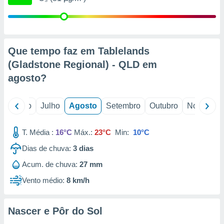
conteúdos.
ção
ão através
Que tempo faz em Tablelands
de
(Gladstone Regional) - QLD em
,
 e
agosto
?
dos,
publicidade
o
Junho
Julho
Agosto
Setembro
Outubro
Novembro
s, estudos
a e
mento de
T. Média :
16°C
Máx.:
23°C
Min:
10°C
Dias de chuva:
3
dias
ossos 1199
Acum. de chuva:
27 mm
eiros
Vento médio:
8 km/h
Nascer e Pôr do Sol