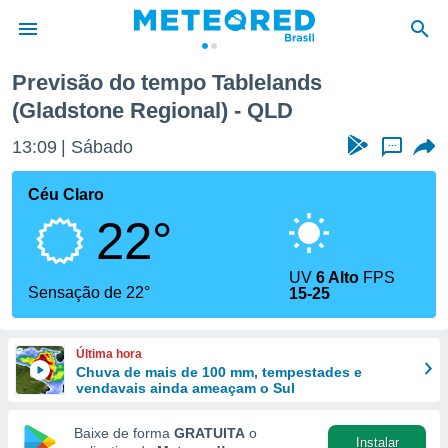
l)
Previsão do tempo Tablelands
(Gladstone Regional) - QLD
de
 da
13:09
Sábado
...
tempo.com)
do por
Céu Claro
is para
e as
22°
 fornecidas
 qualidade.
r a este
UV
6 Alto
FPS
Sensação de 22°
s das
15-25
opções:
ookies e
Última hora
 forma
Chuva de mais de 100 mm, tempestades e
vendavais ainda ameaçam o Sul
e digital
Baixe de forma
GRATUITA
o
da,
Instalar