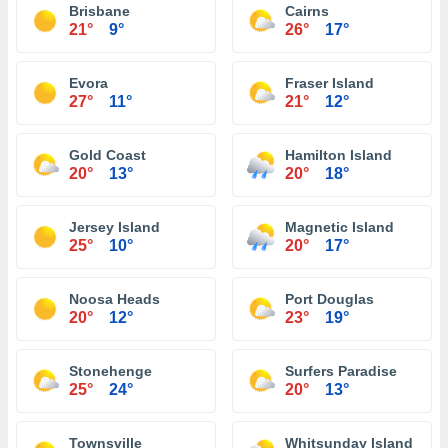
Brisbane
Cairns
21°
9°
26°
17°
Evora
Fraser Island
27°
11°
21°
12°
Gold Coast
Hamilton Island
20°
13°
20°
18°
Jersey Island
Magnetic Island
25°
10°
20°
17°
Noosa Heads
Port Douglas
20°
12°
23°
19°
Stonehenge
Surfers Paradise
25°
24°
20°
13°
Townsville
Whitsunday Island