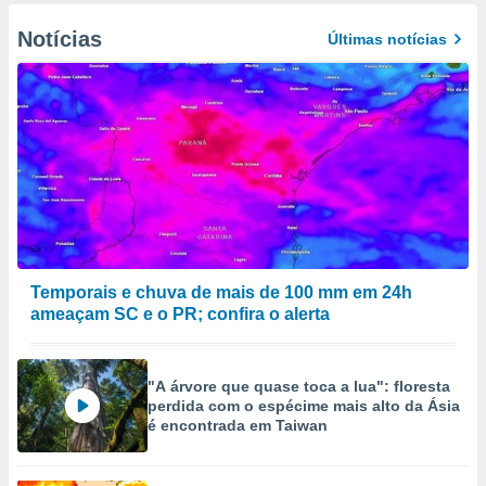
Notícias
Últimas notícias
Temporais e chuva de mais de 100 mm em 24h
ameaçam SC e o PR; confira o alerta
"A árvore que quase toca a lua": floresta
perdida com o espécime mais alto da Ásia
é encontrada em Taiwan