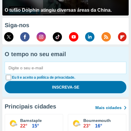
O tufão Dolphin atingiu diversas áreas da China.
Siga-nos
O tempo no seu email
Eu li e aceito a política de privacidade.
Principais cidades
Mais cidades
Barnstaple
Bournemouth
22°
15°
23°
16°