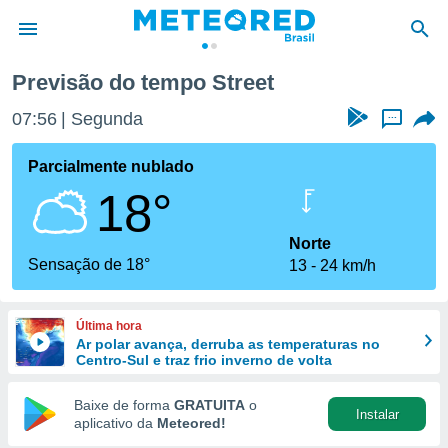
Previsão do tempo Street
de
07:56
Segunda
...
 da
tempo.com)
Parcialmente nublado
do por
18°
is para
e as
 fornecidas
Norte
 qualidade.
Sensação de 18°
13
24 km/h
r a este
s das
opções:
Última hora
Ar polar avança, derruba as temperaturas no
ookies e
Centro-Sul e traz frio inverno de volta
 forma
Baixe de forma
GRATUITA
o
Instalar
e digital
aplicativo da
Meteored!
da,