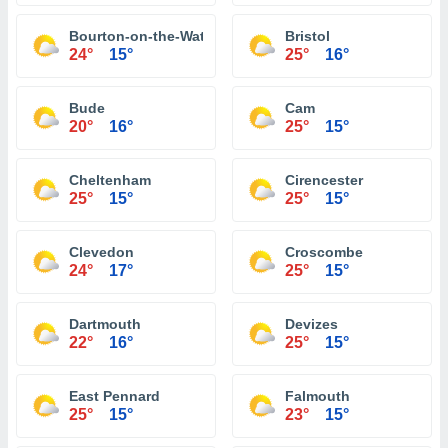
Bourton-on-the-Water
Bristol
24°
15°
25°
16°
Bude
Cam
20°
16°
25°
15°
Cheltenham
Cirencester
25°
15°
25°
15°
Clevedon
Croscombe
24°
17°
25°
15°
Dartmouth
Devizes
22°
16°
25°
15°
East Pennard
Falmouth
25°
15°
23°
15°