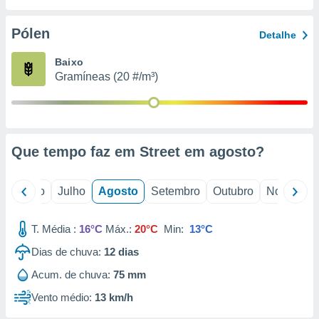
conteúdos.
Pólen
Detalhe
ção
Baixo
ão através
Gramíneas (20 #/m³)
de
,
 e
dos,
publicidade
Que tempo faz em Street em
agosto
?
s, estudos
a e
mento de
o
Junho
Julho
Agosto
Setembro
Outubro
Novembro
ossos 1199
T. Média :
16°C
Máx.:
20°C
Min:
13°C
eiros
Dias de chuva:
12
dias
Acum. de chuva:
75 mm
Vento médio:
13 km/h