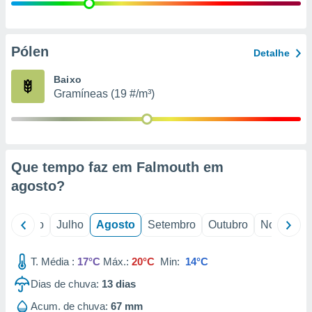
conteúdos.
ção
Pólen
Detalhe
ão através
de
Baixo
,
Gramíneas (19 #/m³)
 e
dos,
publicidade
s, estudos
Que tempo faz em Falmouth em
a e
mento de
agosto
?
ossos 1199
o
Junho
Julho
Agosto
Setembro
Outubro
Novembro
eiros
T. Média :
17°C
Máx.:
20°C
Min:
14°C
Dias de chuva:
13
dias
Acum. de chuva:
67 mm