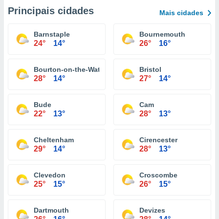
Principais cidades
Mais cidades
Barnstaple
Bournemouth
24°
14°
26°
16°
Bourton-on-the-Water
Bristol
28°
14°
27°
14°
Bude
Cam
22°
13°
28°
13°
Cheltenham
Cirencester
29°
14°
28°
13°
Clevedon
Croscombe
25°
15°
26°
15°
Dartmouth
Devizes