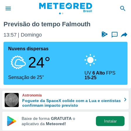
Previsão do tempo Falmouth
de
13:57
Domingo
...
 da
tempo.com)
Nuvens dispersas
do por
24°
is para
e as
 fornecidas
UV
6 Alto
FPS
 qualidade.
Sensação de 25°
15-25
r a este
s das
opções:
Astronomia
Foguete da SpaceX colide com a Lua e cientistas
ookies e
confirmam impacto previsto
 forma
Baixe de forma
GRATUITA
o
Instalar
e digital
aplicativo da
Meteored!
da,