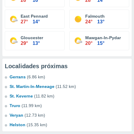
26°
16°
28°
14°
East Pennard
Falmouth
27°
14°
24°
13°
Gloucester
Mawgan-In-Pydar
29°
13°
20°
15°
Localidades próximas
Gerrans
(6.86 km)
St. Martin-In-Meneage
(11.52 km)
St. Keverne
(11.82 km)
Truro
(11.99 km)
Veryan
(12.73 km)
Helston
(15.35 km)