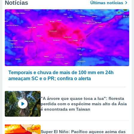
Notícias
Últimas notícias
Temporais e chuva de mais de 100 mm em 24h
ameaçam SC e o PR; confira o alerta
"A árvore que quase toca a lua": floresta
perdida com o espécime mais alto da Ásia
é encontrada em Taiwan
Super El Niño: Pacífico aquece acima das