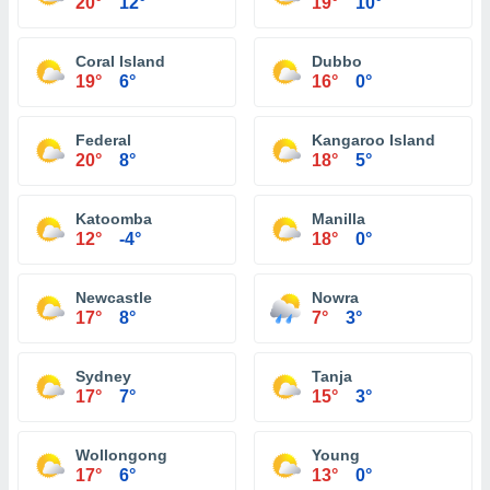
20°
12°
19°
10°
Coral Island
Dubbo
19°
6°
16°
0°
Federal
Kangaroo Island
20°
8°
18°
5°
Katoomba
Manilla
12°
-4°
18°
0°
Newcastle
Nowra
17°
8°
7°
3°
Sydney
Tanja
17°
7°
15°
3°
Wollongong
Young
17°
6°
13°
0°