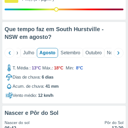
conteúdos.
ção
ão através
Que tempo faz em South Hurstville -
de
NSW em
agosto
?
,
 e
o
Junho
Julho
Agosto
Setembro
Outubro
Novembro
dos,
publicidade
s, estudos
T. Média :
13°C
Máx.:
18°C
Min:
8°C
a e
mento de
Dias de chuva:
6
dias
Acum. de chuva:
41 mm
ossos 1199
eiros
Vento médio:
12 km/h
Nascer e Pôr do Sol
Nascer do sol
Pôr do Sol