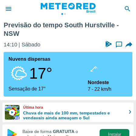
Previsão do tempo South Hurstville -
NSW
de
 da
14:10
Sábado
...
tempo.com)
do por
Nuvens dispersas
is para
e as
17°
 fornecidas
 qualidade.
Nordeste
r a este
Sensação de 17°
s das
7
22 km/h
opções:
ookies e
Última hora
 forma
Chuva de mais de 100 mm, tempestades e
vendavais ainda ameaçam o Sul
e digital
Baixe de forma
GRATUITA
o
da,
Instalar