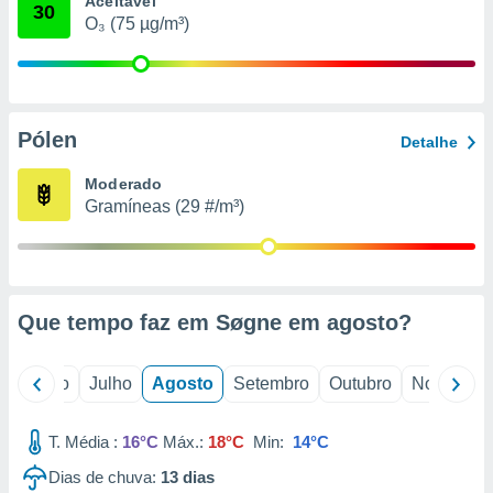
Aceitável
conteúdos.
30
O₃ (75 µg/m³)
ção
ão através
de
Pólen
,
Detalhe
 e
Moderado
dos,
Gramíneas (29 #/m³)
publicidade
s, estudos
a e
mento de
Que tempo faz em Søgne em
agosto
?
ossos 1199
eiros
o
Junho
Julho
Agosto
Setembro
Outubro
Novembro
T. Média :
16°C
Máx.:
18°C
Min:
14°C
Dias de chuva:
13
dias