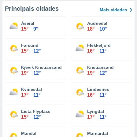
Principais cidades
Mais cidades
Åseral
Audnedal
15°
9°
18°
10°
Farsund
Flekkefjord
15°
12°
16°
11°
Kjevik Kristiansand
Kristiansand
19°
12°
19°
12°
Kvinesdal
Lindesnes
17°
11°
16°
11°
Lista Flyplass
Lyngdal
15°
12°
17°
11°
Mandal
Marnardal