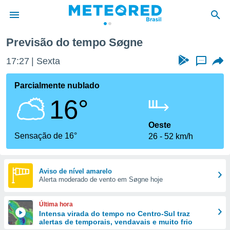
Previsão do tempo Søgne
de
17:27
Sexta
...
 da
tempo.com)
Parcialmente nublado
do por
16°
is para
e as
 fornecidas
Oeste
 qualidade.
Sensação de 16°
26
52 km/h
r a este
s das
opções:
Aviso de nível amarelo
Alerta moderado de vento em Søgne hoje
ookies e
 forma
Última hora
e digital
Intensa virada do tempo no Centro-Sul traz
alertas de temporais, vendavais e muito frio
da,