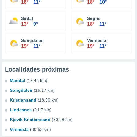
16°
11°
18°
10°
Sirdal
Søgne
13°
9°
18°
11°
Songdalen
Vennesla
19°
11°
19°
11°
Localidades próximas
Mandal
(12.44 km)
Songdalen
(16.17 km)
Kristiansand
(18.96 km)
Lindesnes
(21.7 km)
Kjevik Kristiansand
(30.28 km)
Vennesla
(30.63 km)