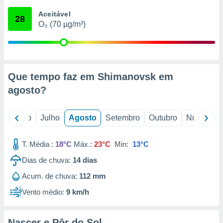
conteúdos.
Aceitável
28
O₃ (70 µg/m³)
ção
ão através
de
,
 e
Que tempo faz em Shimanovsk em
agosto
?
dos,
publicidade
s, estudos
o
Junho
Julho
Agosto
Setembro
Outubro
Novembro
a e
mento de
T. Média :
18°C
Máx.:
23°C
Min:
13°C
ossos 1199
Dias de chuva:
14
dias
eiros
Acum. de chuva:
112 mm
Vento médio:
9 km/h
Nascer e Pôr do Sol