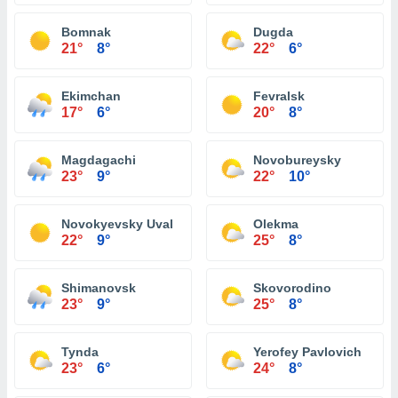
Bomnak
Dugda
21°
8°
22°
6°
Ekimchan
Fevralsk
17°
6°
20°
8°
Magdagachi
Novobureysky
23°
9°
22°
10°
Novokyevsky Uval
Olekma
22°
9°
25°
8°
Shimanovsk
Skovorodino
23°
9°
25°
8°
Tynda
Yerofey Pavlovich
23°
6°
24°
8°