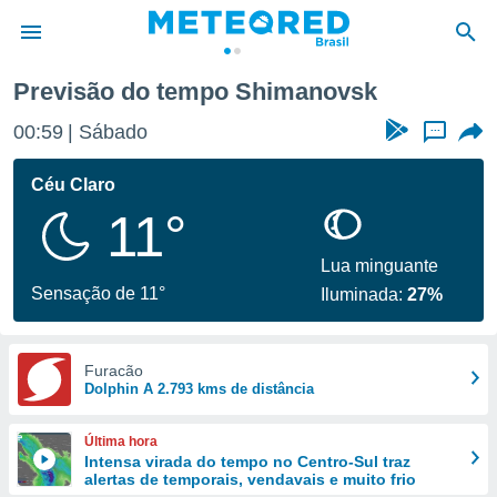
Previsão do tempo Shimanovsk
de
00:59
Sábado
...
 da
tempo.com)
Céu Claro
do por
11°
is para
e as
 fornecidas
Lua minguante
 qualidade.
Sensação de 11°
Iluminada:
27%
r a este
s das
opções:
Furacão
Dolphin A 2.793 kms de distância
ookies e
 forma
Última hora
e digital
Intensa virada do tempo no Centro-Sul traz
alertas de temporais, vendavais e muito frio
da,