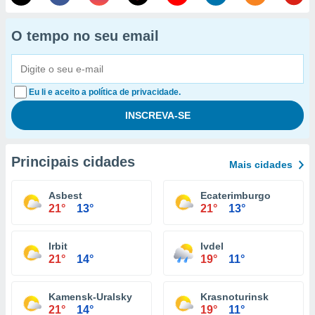
O tempo no seu email
Eu li e aceito a política de privacidade.
Principais cidades
Mais cidades
Asbest
Ecaterimburgo
21°
13°
21°
13°
Irbit
Ivdel
21°
14°
19°
11°
Kamensk-Uralsky
Krasnoturinsk
21°
14°
19°
11°