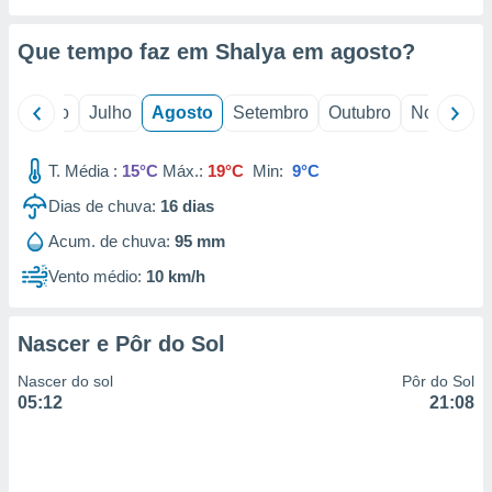
conteúdos.
Que tempo faz em Shalya em
agosto
?
ção
ão através
o
Junho
Julho
Agosto
Setembro
Outubro
Novembro
de
,
 e
T. Média :
15°C
Máx.:
19°C
Min:
9°C
dos,
Dias de chuva:
16
dias
publicidade
Acum. de chuva:
95 mm
s, estudos
a e
Vento médio:
10 km/h
mento de
Nascer e Pôr do Sol
ossos 1199
eiros
Nascer do sol
Pôr do Sol
05:12
21:08