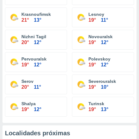
Krasnoufimsk
Lesnoy
21°
13°
19°
11°
Nizhni Tagil
Novouralsk
20°
12°
19°
12°
Pervouralsk
Polevskoy
19°
12°
19°
12°
Serov
Severouralsk
20°
11°
19°
10°
Shalya
Turinsk
19°
12°
19°
13°
Localidades próximas