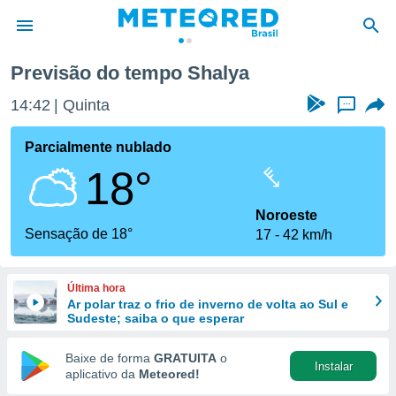
Previsão do tempo Shalya
de
14:42
Quinta
...
 da
tempo.com)
Parcialmente nublado
do por
18°
is para
e as
 fornecidas
Noroeste
 qualidade.
Sensação de 18°
17
42 km/h
r a este
s das
opções:
Última hora
Ar polar traz o frio de inverno de volta ao Sul e
ookies e
Sudeste; saiba o que esperar
 forma
Baixe de forma
GRATUITA
o
Instalar
e digital
aplicativo da
Meteored!
da,