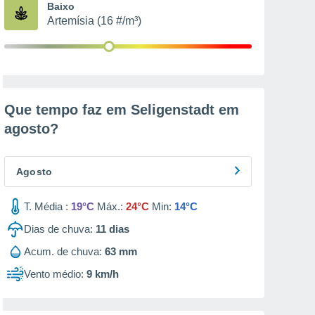
Baixo
Artemísia (16 #/m³)
Que tempo faz em Seligenstadt em
agosto
?
Agosto
T. Média :
19°C
Máx.:
24°C
Min:
14°C
Dias de chuva:
11
dias
Acum. de chuva:
63 mm
Vento médio:
9 km/h