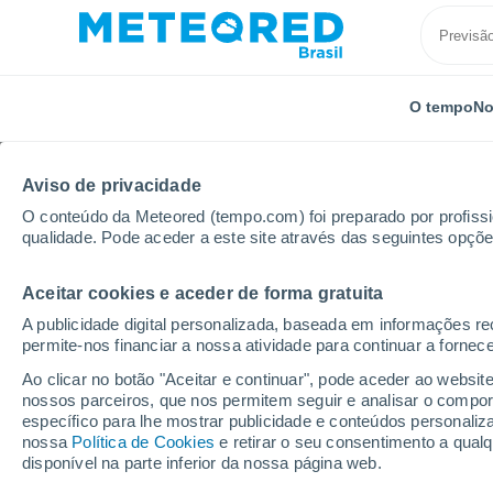
O tempo
No
Aviso de privacidade
O conteúdo da Meteored (tempo.com) foi preparado por profissio
qualidade. Pode aceder a este site através das seguintes opçõe
Aceitar cookies e aceder de forma gratuita
Início
Alemanha
Hesse
Seligenstadt
A publicidade digital personalizada, baseada em informações r
permite-nos financiar a nossa atividade para continuar a fornec
Previsão do tempo Sel
Ao clicar no botão "Aceitar e continuar", pode aceder ao websit
nossos parceiros, que nos permitem seguir e analisar o compo
21:22
Quinta
específico para lhe mostrar publicidade e conteúdos persona
nossa
Política de Cookies
e retirar o seu consentimento a qua
disponível na parte inferior da nossa página web.
Céu Claro