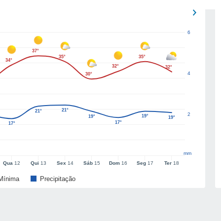
6
37°
35°
35°
34°
32°
32°
4
30°
21°
21°
2
19°
19°
19°
17°
17°
mm
Qua
12
Qui
13
Sex
14
Sáb
15
Dom
16
Seg
17
Ter
18
Mínima
Precipitação