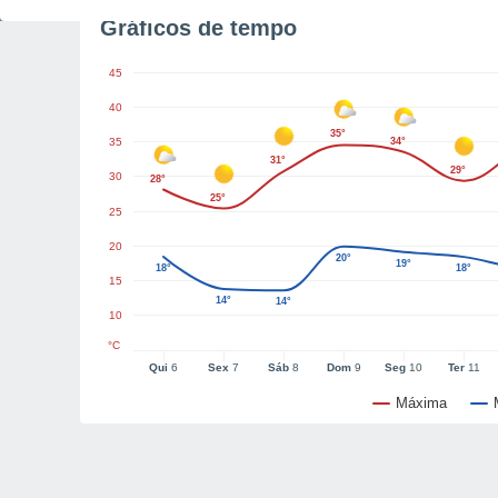
Gráficos de tempo
45
40
35°
35
34°
31°
29°
30
28°
25°
25
20
20°
19°
18°
18°
15
14°
14°
10
°C
Qui
6
Sex
7
Sáb
8
Dom
9
Seg
10
Ter
11
Máxima