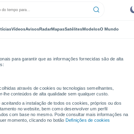
tícias
Vídeos
Avisos
Radar
Mapas
Satélites
Modelos
O Mundo
nais para garantir que as informações fornecidas são de alta
s:
ecolhidas através de cookies ou tecnologias semelhantes,
er-lhe conteúdos de alta qualidade sem qualquer custo.
igenstadt
e aceitando a instalação de todos os cookies, próprios ou dos
rtamento no website, bem como desenvolver um perfil
...
lizados com base no mesmo. Pode consultar mais informações na
lquer momento, clicando no botão
Definições de cookies
Por horas
Céu limpo nas próximas horas