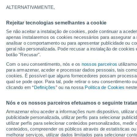
22°
ALTERNATIVAMENTE,
Rejeitar tecnologias semelhantes a cookie
Norte
Se não aceitar a instalação de cookies, pode continuar a aced
Sensação de 25°
12
-
26 km
apenas instalaremos os cookies necessários para assegurar a 
analisar o comportamento ou para apresentar publicidade ou co
geral não personalizada. Pode recusar a instalação de cookies 
botão "Recusar".
Última hora
Intensa virada do tempo no Centro-Sul traz al
Com o seu consentimento, nós e os
nossos parceiros
utilizamo
de temporais, vendavais e muito frio
para armazenar, aceder e processar dados pessoais, tais como a
cookies. É possível que alguns fornecedores possam processa
O Tempo 1 - 7 Dias
Atualidade
Mapas de temperat
qual se pode opor. Para tal, pode retirar o seu consentimento 
clicando em “
Definições
” ou na nossa
Política de Cookies
neste
Nós e os nossos parceiros efetuamos o seguinte trata
Amanhã
Sábado
D
Hoje
Armazenar e/ou aceder a informações num dispositivo, utilizar da
7 Ago.
8 Ago.
6 Ago.
publicidade personalizada, utilizar perfis para selecionar public
utilizar perfis para selecionar conteúdos personalizados, med
conteúdos, compreender os públicos através de estatísticas ou
melhorar serviços, utilizar dados limitados para selecionar cont