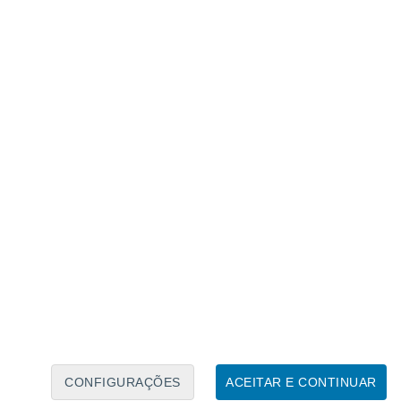
Caléndario Lunar
Seg
Ter
Qua
Qui
Sex
Sáb
Domo
6
7
8
9
10
11
12
13
14
15
16
17
18
19
CONFIGURAÇÕES
ACEITAR E CONTINUAR