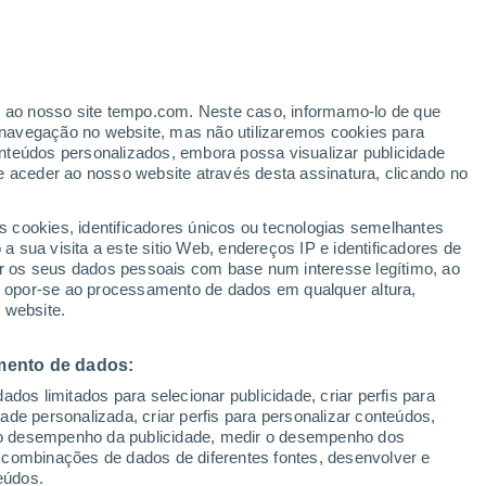
er ao nosso site tempo.com. Neste caso, informamo-lo de que
/h
navegação no website, mas não utilizaremos cookies para
nteúdos personalizados, embora possa visualizar publicidade
e aceder ao nosso website através desta assinatura, clicando no
ertas
s cookies, identificadores únicos ou tecnologias semelhantes
 sua visita a este sitio Web, endereços IP e identificadores de
r os seus dados pessoais com base num interesse legítimo, ao
ura
Radar de Chuva
Satélites
Modelos
ou opor-se ao processamento de dados em qualquer altura,
 website.
mento de dados:
omingo
Segunda
Terça
Quarta
dos limitados para selecionar publicidade, criar perfis para
9 Ago.
10 Ago.
11 Ago.
12 Ago.
idade personalizada, criar perfis para personalizar conteúdos,
ir o desempenho da publicidade, medir o desempenho dos
 combinações de dados de diferentes fontes, desenvolver e
eúdos.