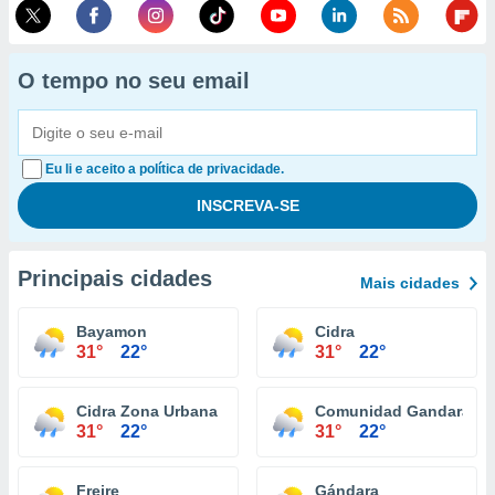
O tempo no seu email
Eu li e aceito a política de privacidade.
Principais cidades
Mais cidades
Bayamon
Cidra
31°
22°
31°
22°
Cidra Zona Urbana
Comunidad Gandara
31°
22°
31°
22°
Freire
Gándara