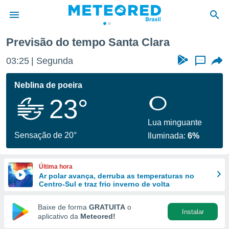
Previsão do tempo Santa Clara
de
03:25
Segunda
...
 da
tempo.com)
Neblina de poeira
do por
23°
is para
e as
 fornecidas
Lua minguante
 qualidade.
Sensação de 20°
Iluminada:
6%
r a este
s das
opções:
Última hora
Ar polar avança, derruba as temperaturas no
ookies e
Centro-Sul e traz frio inverno de volta
 forma
Baixe de forma
GRATUITA
o
Instalar
e digital
aplicativo da
Meteored!
da,