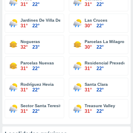
31°
22°
31°
22°
Jardines De Villa Del Carmen
Las Cruces
31°
22°
30°
22°
Nogueras
Parcelas La Milagrosa
32°
23°
30°
22°
Parcelas Nuevas
Residencial Prexedes S
31°
22°
31°
22°
Rodríguez Hevia
Santa Clara
31°
22°
31°
22°
Sector Santa Teresita
Treasure Valley
31°
22°
31°
22°