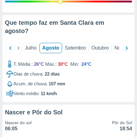
conteúdos.
ção
Que tempo faz em Santa Clara em
ão através
agosto
?
de
,
 e
o
Junho
Julho
Agosto
Setembro
Outubro
Novembro
dos,
publicidade
T. Média :
26°C
Máx.:
30°C
Min:
24°C
s, estudos
Dias de chuva:
22
dias
a e
mento de
Acum. de chuva:
107 mm
Vento médio:
11 km/h
ossos 1199
eiros
Nascer e Pôr do Sol
Nascer do sol
Pôr do Sol
06:05
18:54