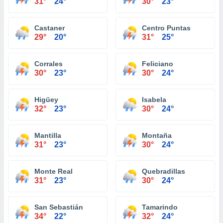
31°
24°
30°
23°
Castaner
Centro Puntas
29°
20°
31°
25°
Corrales
Feliciano
30°
23°
30°
24°
Higüey
Isabela
32°
23°
30°
24°
Mantilla
Montaña
31°
23°
30°
24°
Monte Real
Quebradillas
31°
23°
30°
24°
San Sebastián
Tamarindo
34°
22°
32°
24°