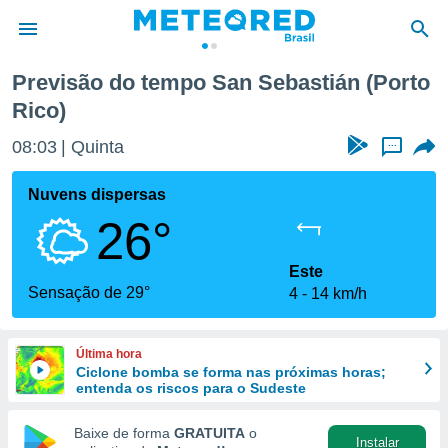
n
Previsão do tempo San Sebastián (Porto
Rico)
de
 da
08:03
Quinta
...
tempo.com)
do por
Nuvens dispersas
is para
e as
26°
 fornecidas
 qualidade.
Este
r a este
Sensação de 29°
s das
4
14 km/h
opções:
ookies e
Última hora
 forma
Ciclone bomba se forma nas próximas horas;
entenda os riscos para o Sudeste
e digital
Baixe de forma
GRATUITA
o
da,
Instalar