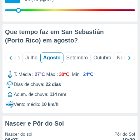
conteúdos.
ção
ão através
Que tempo faz em San Sebastián
de
(Porto Rico) em
agosto
?
,
 e
o
Junho
Julho
Agosto
Setembro
Outubro
Novembro
dos,
publicidade
s, estudos
T. Média :
27°C
Máx.:
30°C
Min:
24°C
a e
mento de
Dias de chuva:
22
dias
Acum. de chuva:
114 mm
ossos 1199
eiros
Vento médio:
10 km/h
Nascer e Pôr do Sol
Nascer do sol
Pôr do Sol