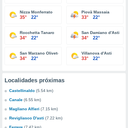
Nizza Monferrato
Piovà Massaia
35°
22°
33°
22°
Rocchetta Tanaro
San Damiano d'Asti
34°
22°
34°
22°
San Marzano Oliveto
Villanova d'Asti
34°
22°
33°
22°
Localidades próximas
Castellinaldo
(5.54 km)
Canale
(6.55 km)
Magliano Alfieri
(7.15 km)
Revigliasco D'asti
(7.22 km)
Ferrere
(7.42 km)