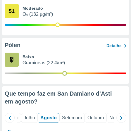
conteúdos.
Moderado
51
O₃ (132 µg/m³)
ção
ão através
de
,
 e
Pólen
Detalhe
dos,
Baixo
publicidade
Gramíneas (22 #/m³)
s, estudos
a e
mento de
ossos 1199
Que tempo faz em San Damiano d'Asti
eiros
em
agosto
?
o
Junho
Julho
Agosto
Setembro
Outubro
Novembro