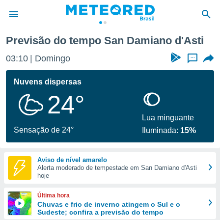
Previsão do tempo San Damiano d'Asti
de
03:10
Domingo
...
 da
tempo.com)
Nuvens dispersas
do por
24°
is para
e as
 fornecidas
Lua minguante
 qualidade.
Sensação de 24°
Iluminada:
15%
r a este
s das
opções:
Aviso de nível amarelo
Alerta moderado de tempestade em San Damiano d'Asti
ookies e
hoje
 forma
Última hora
e digital
Chuvas e frio de inverno atingem o Sul e o
Sudeste; confira a previsão do tempo
da,