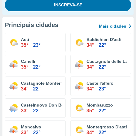
Principais cidades
Mais cidades
Asti
Baldichieri D'asti
35°
23°
34°
22°
Canelli
Castagnole delle Lanze
35°
22°
34°
22°
Castagnole Monferrato
Castell'alfero
34°
22°
34°
23°
Castelnuovo Don Bosco
Mombaruzzo
33°
22°
35°
22°
Moncalvo
Montegrosso D'asti
33°
22°
34°
22°