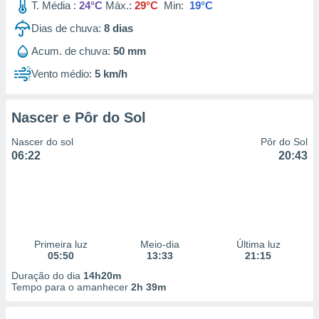
T. Média :
24°C
Máx.:
29°C
Min:
19°C
Dias de chuva:
8
dias
Acum. de chuva:
50 mm
Vento médio:
5 km/h
Nascer e Pôr do Sol
Nascer do sol
Pôr do Sol
06:22
20:43
Primeira luz
Meio-dia
Última luz
05:50
13:33
21:15
Duração do dia
14h20m
Tempo para o amanhecer
2h 39m