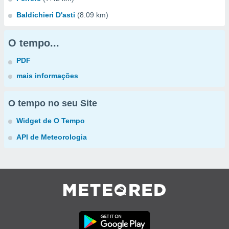
Baldichieri D'asti
(8.09 km)
O tempo...
PDF
mais informações
O tempo no seu Site
Widget de O Tempo
API de Meteorologia