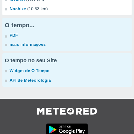
Nochize
(10.53 km)
O tempo...
PDF
mais informações
O tempo no seu Site
Widget de O Tempo
API de Meteorologia