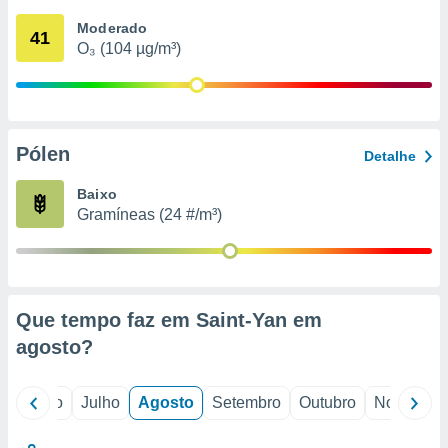
conteúdos.
Moderado
41
O₃ (104 µg/m³)
ção
ão através
de
,
 e
Pólen
Detalhe
dos,
Baixo
publicidade
Gramíneas (24 #/m³)
s, estudos
a e
mento de
ossos 1199
Que tempo faz em Saint-Yan em
eiros
agosto
?
o
Junho
Julho
Agosto
Setembro
Outubro
Novembro