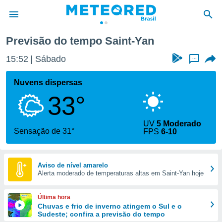
Saint-Yan
Previsão do tempo Saint-Yan
de
15:52
Sábado
...
 da
tempo.com)
Nuvens dispersas
do por
33°
is para
e as
 fornecidas
UV
5 Moderado
 qualidade.
Sensação de 31°
FPS
6-10
r a este
s das
opções:
Aviso de nível amarelo
Alerta moderado de temperaturas altas em Saint-Yan hoje
ookies e
 forma
Última hora
e digital
Chuvas e frio de inverno atingem o Sul e o
Sudeste; confira a previsão do tempo
da,