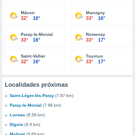
Mâcon
Marcigny
32°
16°
33°
16°
Paray-le-Monial
Romenay
33°
16°
33°
17°
Saint-Vallier
Tournus
32°
16°
33°
17°
Localidades próximas
Saint-Léger-lès-Paray
(7.87 km)
Paray-le-Monial
(7.88 km)
Luneau
(8.58 km)
Digoin
(8.9 km)
Molinet
(9.89 km)