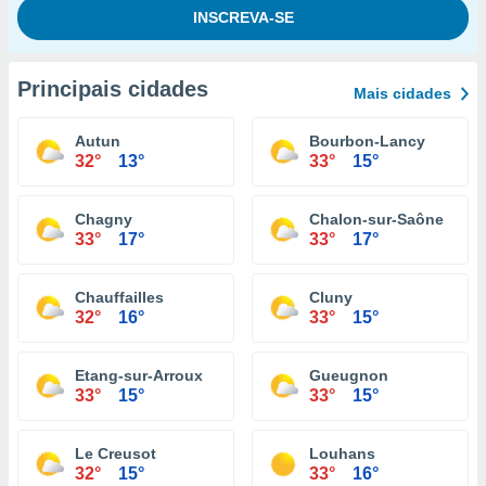
Principais cidades
Mais cidades
Autun
Bourbon-Lancy
32°
13°
33°
15°
Chagny
Chalon-sur-Saône
33°
17°
33°
17°
Chauffailles
Cluny
32°
16°
33°
15°
Etang-sur-Arroux
Gueugnon
33°
15°
33°
15°
Le Creusot
Louhans
32°
15°
33°
16°