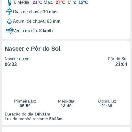
T. Média :
21°C
Máx.:
27°C
Min:
15°C
Dias de chuva:
10
dias
Acum. de chuva:
63 mm
Vento médio:
8 km/h
Nascer e Pôr do Sol
Nascer do sol
Pôr do Sol
06:33
21:04
Primeira luz
Meio-dia
Última luz
05:59
13:49
21:38
Duração do dia
14h31m
Luz da manhã restante
5h46m