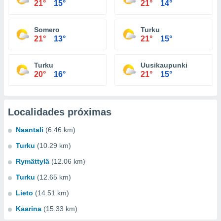
21°
15°
21°
14°
Somero
Turku
21°
13°
21°
15°
Turku
Uusikaupunki
20°
16°
21°
15°
Localidades próximas
Naantali
(6.46 km)
Turku
(10.29 km)
Rymättylä
(12.06 km)
Turku
(12.65 km)
Lieto
(14.51 km)
Kaarina
(15.33 km)