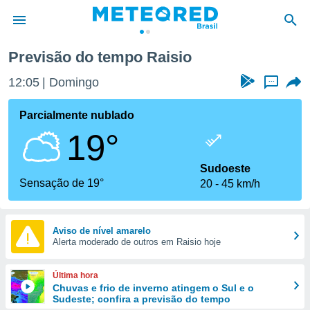
Previsão do tempo Raisio
de
12:05
Domingo
...
 da
tempo.com)
Parcialmente nublado
do por
19°
is para
e as
 fornecidas
Sudoeste
 qualidade.
Sensação de 19°
20
45 km/h
r a este
s das
opções:
Aviso de nível amarelo
Alerta moderado de outros em Raisio hoje
ookies e
 forma
Última hora
e digital
Chuvas e frio de inverno atingem o Sul e o
Sudeste; confira a previsão do tempo
da,