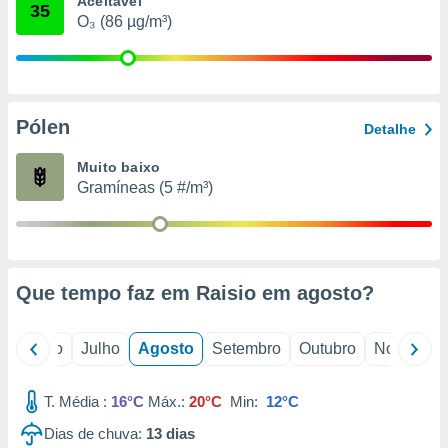
Aceitável
conteúdos.
35
O₃ (86 µg/m³)
ção
ão através
de
Pólen
,
Detalhe
 e
Muito baixo
dos,
Gramíneas (5 #/m³)
publicidade
s, estudos
a e
mento de
Que tempo faz em Raisio em
agosto
?
ossos 1199
eiros
o
Junho
Julho
Agosto
Setembro
Outubro
Novembro
T. Média :
16°C
Máx.:
20°C
Min:
12°C
Dias de chuva:
13
dias