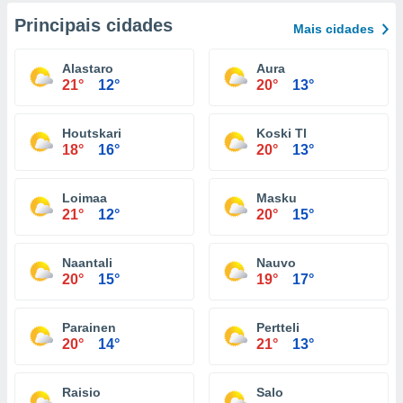
Principais cidades
Mais cidades
Alastaro
Aura
21°
12°
20°
13°
Houtskari
Koski Tl
18°
16°
20°
13°
Loimaa
Masku
21°
12°
20°
15°
Naantali
Nauvo
20°
15°
19°
17°
Parainen
Pertteli
20°
14°
21°
13°
Raisio
Salo