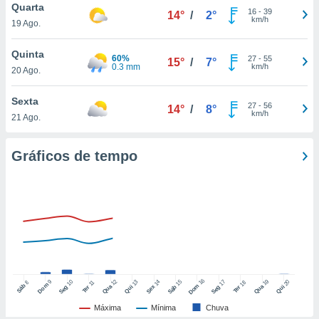
Quarta
16
-
39
14°
/
2°
km/h
19 Ago.
Quinta
60%
27
-
55
15°
/
7°
0.3 mm
km/h
20 Ago.
Sexta
27
-
56
14°
/
8°
km/h
21 Ago.
Gráficos de tempo
14°
15°
14°
13°
14°
14°
15°
13°
13°
13°
12°
12°
12°
7°
6°
5°
5°
4°
3°
3°
3°
2°
2°
1°
1°
1°
16
12
19
9
10
15
17
13
14
20
18
8
11
Dom
Sáb
Dom
Qua
Qua
Seg
Sáb
Seg
Qui
Sex
Qui
Ter
Ter
Máxima
Mínima
Chuva