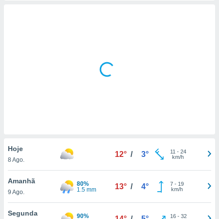
Hoje
11
-
24
12°
/
3°
km/h
8 Ago.
Amanhã
80%
7
-
19
13°
/
4°
1.5 mm
km/h
9 Ago.
Segunda
90%
16
-
32
14°
/
5°