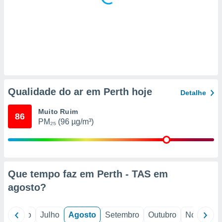
Qualidade do ar em Perth hoje
Detalhe
Muito Ruim
86
PM₂₅ (96 µg/m³)
Que tempo faz em Perth - TAS em
agosto
?
o
Junho
Julho
Agosto
Setembro
Outubro
Novembro