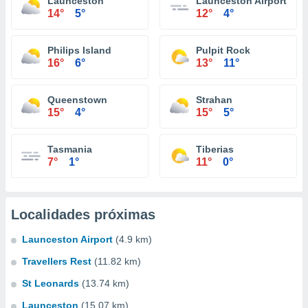
Launceston
Launceston Airport
14°
5°
12°
4°
Philips Island
Pulpit Rock
16°
6°
13°
11°
Queenstown
Strahan
15°
4°
15°
5°
Tasmania
Tiberias
7°
1°
11°
0°
Localidades próximas
Launceston Airport
(4.9 km)
Travellers Rest
(11.82 km)
St Leonards
(13.74 km)
Launceston
(15.07 km)