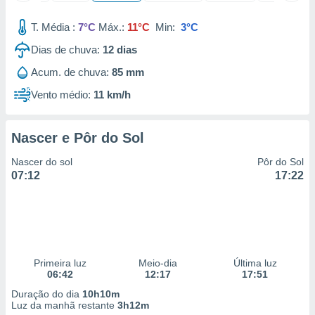
T. Média :
7°C
Máx.:
11°C
Min:
3°C
Dias de chuva:
12
dias
Acum. de chuva:
85 mm
Vento médio:
11 km/h
Nascer e Pôr do Sol
Nascer do sol
Pôr do Sol
07:12
17:22
Primeira luz
Meio-dia
Última luz
06:42
12:17
17:51
Duração do dia
10h10m
Luz da manhã restante
3h12m