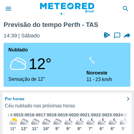
Previsão do tempo Perth - TAS
14:39
Sábado
...
Nublado
12°
Noroeste
Sensação de 12°
11
23 km/h
Por horas
Céu nublado nas próximas horas
3:00
14:00
15:00
16:00
17:00
18:00
19:00
20:00
21:00
22:00
23:00
24:00
11°
11°
12°
11°
10°
9°
9°
8°
7°
6°
6°
5°