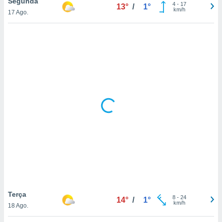
Segunda
4
-
17
13°
/
1°
km/h
17 Ago.
Terça
8
-
24
14°
/
1°
km/h
18 Ago.