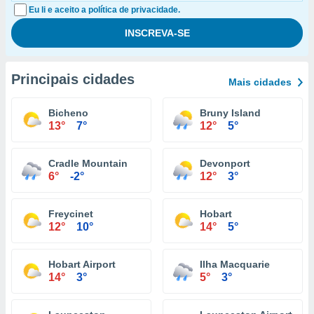
Eu li e aceito a política de privacidade.
Principais cidades
Mais cidades
Bicheno
Bruny Island
13°
7°
12°
5°
Cradle Mountain
Devonport
6°
-2°
12°
3°
Freycinet
Hobart
12°
10°
14°
5°
Hobart Airport
Ilha Macquarie
14°
3°
5°
3°