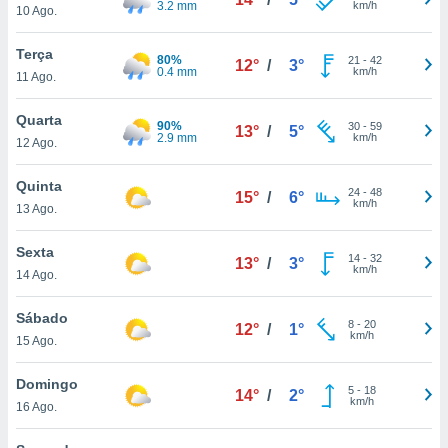
3.2 mm
km/h
10 Ago.
Terça
80%
21
-
42
12°
/
3°
0.4 mm
km/h
11 Ago.
Quarta
90%
30
-
59
13°
/
5°
2.9 mm
km/h
12 Ago.
Quinta
24
-
48
15°
/
6°
km/h
13 Ago.
Sexta
14
-
32
13°
/
3°
km/h
14 Ago.
Sábado
8
-
20
12°
/
1°
km/h
15 Ago.
Domingo
5
-
18
14°
/
2°
km/h
16 Ago.