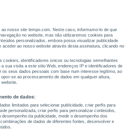
ante
er ao nosso site tempo.com. Neste caso, informamo-lo de que
:
44%
navegação no website, mas não utilizaremos cookies para
nteúdos personalizados, embora possa visualizar publicidade
e aceder ao nosso website através desta assinatura, clicando no
ertas
s cookies, identificadores únicos ou tecnologias semelhantes
 sua visita a este sitio Web, endereços IP e identificadores de
r os seus dados pessoais com base num interesse legítimo, ao
Radar de Chuva
Satélites
Modelos
ou opor-se ao processamento de dados em qualquer altura,
 website.
mento de dados:
omingo
Segunda
Terça
Quarta
dos limitados para selecionar publicidade, criar perfis para
9 Ago.
10 Ago.
11 Ago.
12 Ago.
idade personalizada, criar perfis para personalizar conteúdos,
ir o desempenho da publicidade, medir o desempenho dos
 combinações de dados de diferentes fontes, desenvolver e
eúdos.
50%
70%