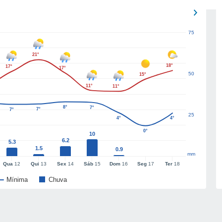
75
21°
18°
17°
17°
50
15°
11°
11°
8°
7°
7°
7°
25
4°
4°
0°
10
6.2
5.3
1.5
0.9
mm
Qua
12
Qui
13
Sex
14
Sáb
15
Dom
16
Seg
17
Ter
18
Mínima
Chuva