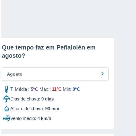
Que tempo faz em Peñalolén em
agosto
?
Agosto
T. Média :
5°C
Máx.:
11°C
Min:
0°C
Dias de chuva:
9
dias
Acum. de chuva:
93 mm
Vento médio:
4 km/h