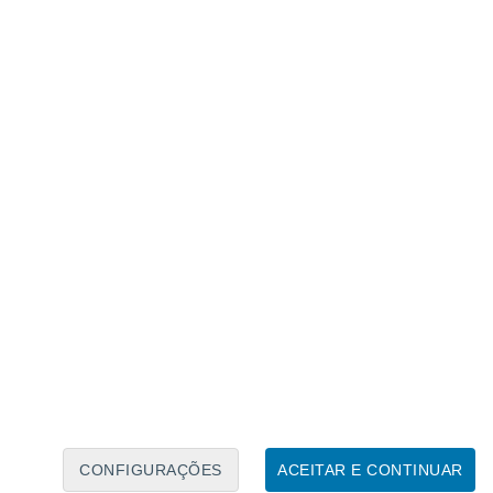
Caléndario Lunar
Seg
Ter
Qua
Qui
Sex
Sáb
Domo
6
7
8
9
10
11
12
13
14
15
16
17
18
19
CONFIGURAÇÕES
ACEITAR E CONTINUAR