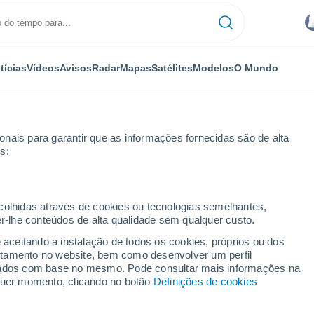
tícias
Vídeos
Avisos
Radar
Mapas
Satélites
Modelos
O Mundo
nais para garantir que as informações fornecidas são de alta
s:
eñalolén
ecolhidas através de cookies ou tecnologias semelhantes,
er-lhe conteúdos de alta qualidade sem qualquer custo.
alolén
e aceitando a instalação de todos os cookies, próprios ou dos
rtamento no website, bem como desenvolver um perfil
...
lizados com base no mesmo. Pode consultar mais informações na
lquer momento, clicando no botão
Definições de cookies
Por horas
Intervalos nublados nas
próximas horas