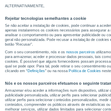
9°
ALTERNATIVAMENTE,
Rejeitar tecnologias semelhantes a cookie
Lua mingu
Se não aceitar a instalação de cookies, pode continuar a aced
Iluminada
Sensação de 11°
apenas instalaremos os cookies necessários para assegurar a 
analisar o comportamento ou para apresentar publicidade ou co
geral não personalizada. Pode recusar a instalação de cookies 
botão "Recusar".
Última hora
Intensa virada do tempo no Centro-Sul traz al
Com o seu consentimento, nós e os
nossos parceiros
utilizamo
de temporais, vendavais e muito frio
para armazenar, aceder e processar dados pessoais, tais como a
cookies. É possível que alguns fornecedores possam processa
O Tempo 1 - 7 Dias
Atualidade
Mapas de nuvens
qual se pode opor. Para tal, pode retirar o seu consentimento 
clicando em “
Definições
” ou na nossa
Política de Cookies
neste
Nós e os nossos parceiros efetuamos o seguinte trata
Amanhã
Sábado
D
Hoje
Armazenar e/ou aceder a informações num dispositivo, utilizar da
7 Ago.
8 Ago.
6 Ago.
publicidade personalizada, utilizar perfis para selecionar public
utilizar perfis para selecionar conteúdos personalizados, med
conteúdos, compreender os públicos através de estatísticas ou
melhorar serviços, utilizar dados limitados para selecionar cont
60%
70%
90%