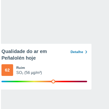
Qualidade do ar em
Detalhe
Peñalolén hoje
Ruim
62
SO₂ (56 µg/m³)