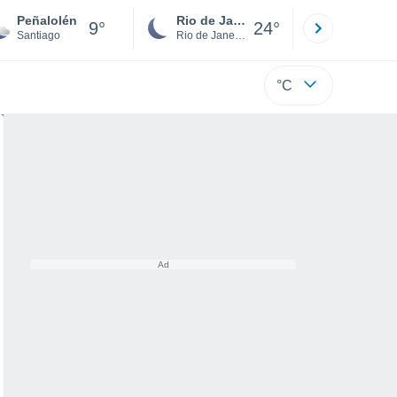
Peñalolén
Rio de Janeiro
São Paulo
9°
24°
Santiago
Rio de Janeiro
São Paulo
°C