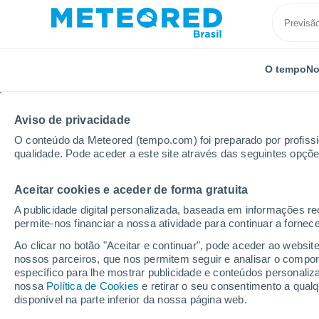
O tempo
No
Aviso de privacidade
O conteúdo da Meteored (tempo.com) foi preparado por profissio
qualidade. Pode aceder a este site através das seguintes opçõe
Aceitar cookies e aceder de forma gratuita
Início
Chile
Região Metropolitana de Santiago
P
A publicidade digital personalizada, baseada em informações r
permite-nos financiar a nossa atividade para continuar a fornec
Previsão do tempo Peñ
Ao clicar no botão "Aceitar e continuar", pode aceder ao websit
nossos parceiros, que nos permitem seguir e analisar o compo
21:27
Quinta
específico para lhe mostrar publicidade e conteúdos persona
nossa
Política de Cookies
e retirar o seu consentimento a qua
disponível na parte inferior da nossa página web.
Nuvens dispersas