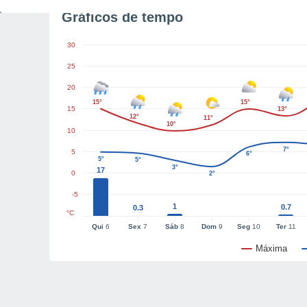
Gráficos de tempo
30
25
20
15°
15°
15
13°
12°
11°
10°
10
7°
5
6°
5°
5°
3°
17
0
2°
-5
1
0.7
0.3
°C
Qui
6
Sex
7
Sáb
8
Dom
9
Seg
10
Ter
11
Máxima