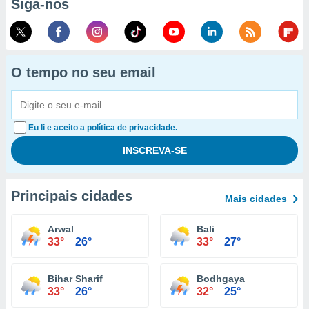
Siga-nos
O tempo no seu email
Eu li e aceito a política de privacidade.
Principais cidades
Mais cidades
Arwal
Bali
33°
26°
33°
27°
Bihar Sharif
Bodhgaya
33°
26°
32°
25°