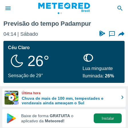
Previsão do tempo Padampur
de
04:14
Sábado
...
 da
tempo.com)
Céu Claro
do por
26°
is para
e as
 fornecidas
Lua minguante
 qualidade.
Sensação de 29°
Iluminada:
26%
r a este
s das
opções:
Última hora
Chuva de mais de 100 mm, tempestades e
ookies e
vendavais ainda ameaçam o Sul
 forma
Baixe de forma
GRATUITA
o
Instalar
e digital
aplicativo da
Meteored!
da,