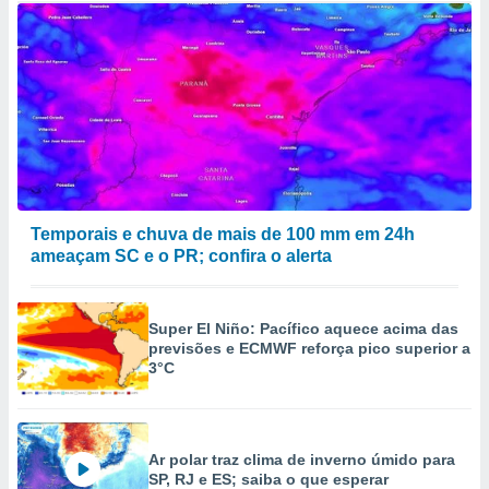
Temporais e chuva de mais de 100 mm em 24h
ameaçam SC e o PR; confira o alerta
Super El Niño: Pacífico aquece acima das
previsões e ECMWF reforça pico superior a
3°C
Ar polar traz clima de inverno úmido para
SP, RJ e ES; saiba o que esperar