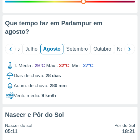
conteúdos.
ção
Que tempo faz em Padampur em
ão através
agosto
?
de
,
 e
o
Junho
Julho
Agosto
Setembro
Outubro
Novembro
dos,
publicidade
T. Média :
29°C
Máx.:
32°C
Min:
27°C
s, estudos
Dias de chuva:
28
dias
a e
mento de
Acum. de chuva:
280 mm
Vento médio:
9 km/h
ossos 1199
eiros
Nascer e Pôr do Sol
Nascer do sol
Pôr do Sol
05:11
18:21