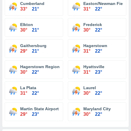
Cumberland
Easton/Newman Field Ai
33°
21°
31°
22°
Elkton
Frederick
30°
21°
30°
22°
Gaithersburg
Hagerstown
29°
21°
31°
22°
Hagerstown Regional Airport
Hyattsville
30°
22°
31°
23°
La Plata
Laurel
31°
22°
30°
22°
Martin State Airport
Maryland City
29°
23°
30°
22°