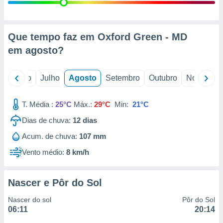
conteúdos.
ção
Que tempo faz em Oxford Green - MD
ão através
em
agosto
?
de
,
 e
o
Junho
Julho
Agosto
Setembro
Outubro
Novembro
dos,
publicidade
T. Média :
25°C
Máx.:
29°C
Min:
21°C
s, estudos
Dias de chuva:
12
dias
a e
mento de
Acum. de chuva:
107 mm
Vento médio:
8 km/h
ossos 1199
eiros
Nascer e Pôr do Sol
Nascer do sol
Pôr do Sol
06:11
20:14