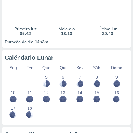
Primeira luz
Meio-dia
Última luz
05:42
13:13
20:43
Duração do dia
14h3m
Caléndario Lunar
Seg
Ter
Qua
Qui
Sex
Sáb
Domo
5
6
7
8
9
10
11
12
13
14
15
16
17
18