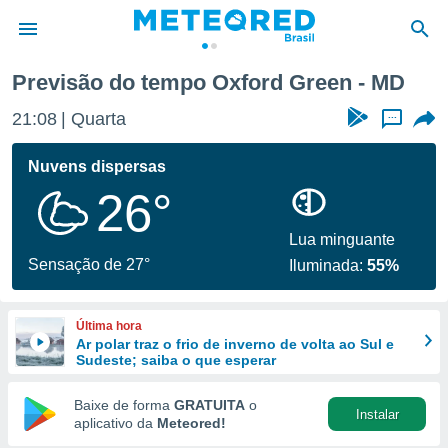
Previsão do tempo Oxford Green - MD
de
21:08
Quarta
...
 da
tempo.com)
Nuvens dispersas
do por
26°
is para
e as
 fornecidas
Lua minguante
 qualidade.
Sensação de 27°
Iluminada:
55%
r a este
s das
opções:
Última hora
Ar polar traz o frio de inverno de volta ao Sul e
ookies e
Sudeste; saiba o que esperar
 forma
Baixe de forma
GRATUITA
o
Instalar
e digital
aplicativo da
Meteored!
da,