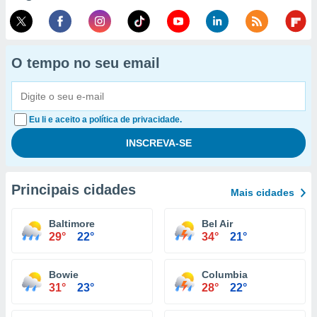
O tempo no seu email
Eu li e aceito a política de privacidade.
Principais cidades
Mais cidades
Baltimore
Bel Air
29°
22°
34°
21°
Bowie
Columbia
31°
23°
28°
22°