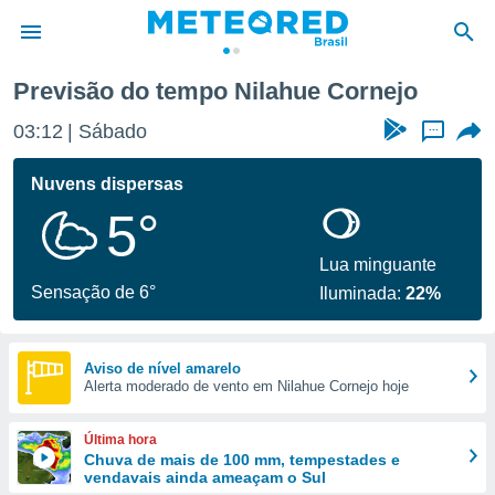
ornejo
Previsão do tempo Nilahue Cornejo
de
03:12
Sábado
...
 da
tempo.com)
Nuvens dispersas
do por
5°
is para
e as
 fornecidas
Lua minguante
 qualidade.
Sensação de 6°
Iluminada:
22%
r a este
s das
opções:
Aviso de nível amarelo
Alerta moderado de vento em Nilahue Cornejo hoje
ookies e
 forma
Última hora
e digital
Chuva de mais de 100 mm, tempestades e
vendavais ainda ameaçam o Sul
da,