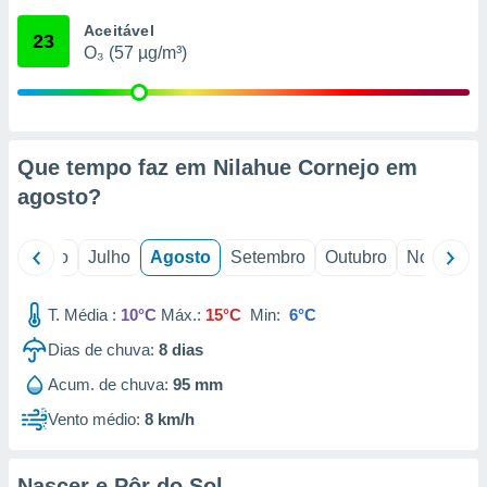
conteúdos.
Aceitável
23
O₃ (57 µg/m³)
ção
ão através
de
,
 e
Que tempo faz em Nilahue Cornejo em
agosto
?
dos,
publicidade
s, estudos
o
Junho
Julho
Agosto
Setembro
Outubro
Novembro
a e
mento de
T. Média :
10°C
Máx.:
15°C
Min:
6°C
ossos 1199
Dias de chuva:
8
dias
eiros
Acum. de chuva:
95 mm
Vento médio:
8 km/h
Nascer e Pôr do Sol