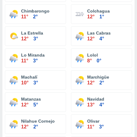
Chimbarongo
Colchagua
11°
2°
12°
1°
La Estrella
Las Cabras
12°
3°
12°
4°
Lo Miranda
Lolol
11°
3°
8°
0°
Machalí
Marchigüe
10°
3°
12°
2°
Matanzas
Navidad
12°
5°
13°
4°
Nilahue Cornejo
Olivar
12°
2°
11°
3°