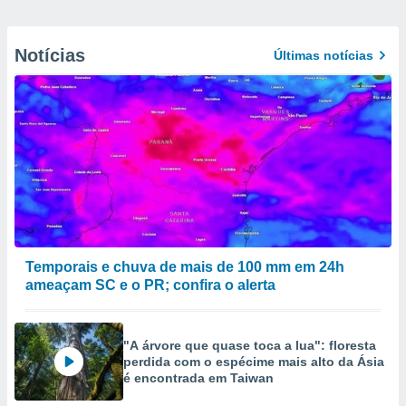
Notícias
Últimas notícias
Temporais e chuva de mais de 100 mm em 24h
ameaçam SC e o PR; confira o alerta
"A árvore que quase toca a lua": floresta
perdida com o espécime mais alto da Ásia
é encontrada em Taiwan