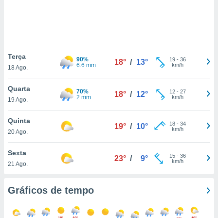
ite através
atura,
 botão
Terça
nto, nós e
90%
19
-
36
18°
/
13°
6.6 mm
km/h
18 Ago.
arceiros
cookies,
ores únicos
Quarta
70%
12
-
27
18°
/
12°
ias
2 mm
km/h
19 Ago.
s para
 aceder e
Quinta
dados
18
-
34
19°
/
10°
km/h
20 Ago.
ais como a
 este sitio
eços IP e
Sexta
15
-
36
23°
/
9°
ores de
km/h
21 Ago.
possível
es possam
Gráficos de tempo
os seus
oais com
nteresse