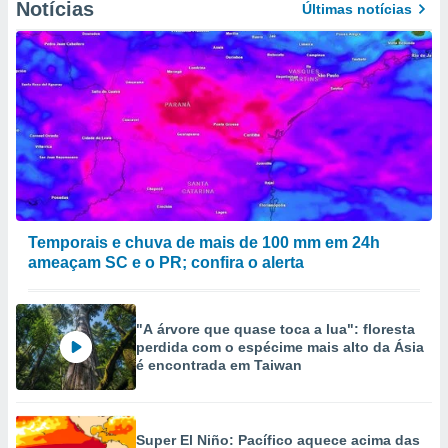
Notícias
Últimas notícias
Temporais e chuva de mais de 100 mm em 24h
ameaçam SC e o PR; confira o alerta
"A árvore que quase toca a lua": floresta
perdida com o espécime mais alto da Ásia
é encontrada em Taiwan
Super El Niño: Pacífico aquece acima das