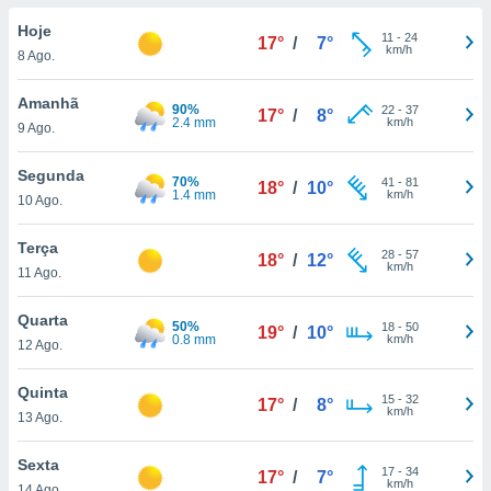
para lhe
licidade e
Hoje
11
-
24
17°
/
7°
km/h
8 Ago.
ados com
esmo. Pode
Amanhã
90%
22
-
37
ais
17°
/
8°
2.4 mm
km/h
9 Ago.
s na nossa
 Cookies
e
u
Segunda
70%
41
-
81
18°
/
10°
nto a
1.4 mm
km/h
10 Ago.
omento,
 botão
Terça
28
-
57
de cookies
18°
/
12°
km/h
11 Ago.
na parte
nossa
Quarta
.
50%
18
-
50
19°
/
10°
0.8 mm
km/h
12 Ago.
IVAMENTE,
Quinta
15
-
32
17°
/
8°
km/h
13 Ago.
as
tes a
Sexta
17
-
34
17°
/
7°
km/h
14 Ago.