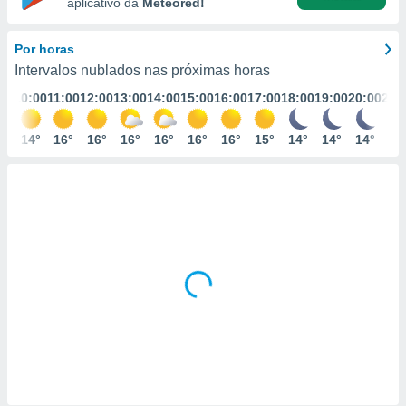
aplicativo da
Meteored!
m
 recolhidas
cookies ou
Por horas
Intervalos nublados nas próximas horas
, permite-
ar a nossa
:00
10:00
11:00
12:00
13:00
14:00
15:00
16:00
17:00
18:00
19:00
20:00
21:
ara
ACEITAR
 fornecer-
E
2°
14°
16°
16°
16°
16°
16°
16°
15°
14°
14°
14°
13
os de alta
CONTINUAR
sem
sto.
CONFIGURAÇÕES
o botão
ontinuar",
r ao
itando a
de todos os
óprios ou
parceiros,
rmitem
lisar o
nto no
em como
 um perfil