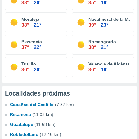
38°
20°
35°
19°
Moraleja
Navalmoral de la Mata
38°
21°
39°
23°
Plasencia
Romangordo
37°
22°
38°
21°
Trujillo
Valencia de Alcántara
36°
20°
36°
19°
Localidades próximas
Cabañas del Castillo
(7.37 km)
Retamosa
(11.03 km)
Guadalupe
(11.68 km)
Robledollano
(12.46 km)