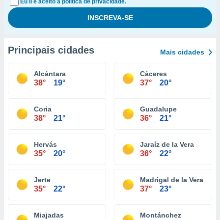
Eu li e aceito a política de privacidade.
Principais cidades
Mais cidades
Alcántara
Cáceres
38°
19°
37°
20°
Coria
Guadalupe
38°
21°
36°
21°
Hervás
Jaraíz de la Vera
35°
20°
36°
22°
Jerte
Madrigal de la Vera
35°
22°
37°
23°
Miajadas
Montánchez