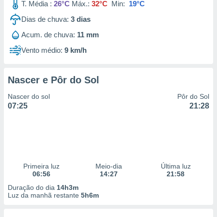
T. Média :
26°C
Máx.:
32°C
Min:
19°C
Dias de chuva:
3
dias
Acum. de chuva:
11 mm
Vento médio:
9 km/h
Nascer e Pôr do Sol
Nascer do sol
Pôr do Sol
07:25
21:28
Primeira luz
Meio-dia
Última luz
06:56
14:27
21:58
Duração do dia
14h3m
Luz da manhã restante
5h6m