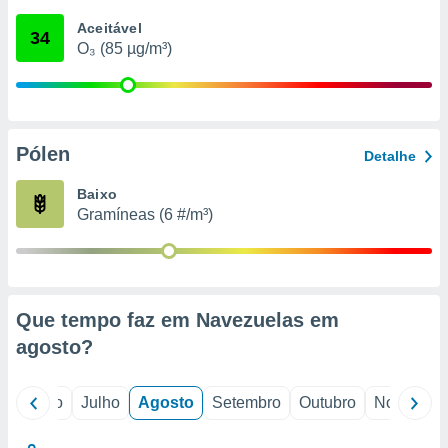
conteúdos.
Aceitável
34
O₃ (85 µg/m³)
ção
ão através
de
,
 e
Pólen
Detalhe
dos,
Baixo
publicidade
Gramíneas (6 #/m³)
s, estudos
a e
mento de
ossos 1199
Que tempo faz em Navezuelas em
eiros
agosto
?
o
Junho
Julho
Agosto
Setembro
Outubro
Novembro