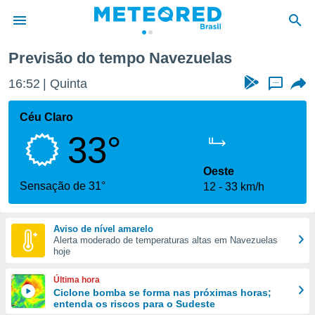
ezuelas
Previsão do tempo Navezuelas
de
16:52
Quinta
...
 da
tempo.com)
Céu Claro
do por
33°
is para
e as
 fornecidas
Oeste
 qualidade.
Sensação de 31°
12
33 km/h
r a este
s das
opções:
Aviso de nível amarelo
Alerta moderado de temperaturas altas em Navezuelas
ookies e
hoje
 forma
Última hora
e digital
Ciclone bomba se forma nas próximas horas;
entenda os riscos para o Sudeste
da,