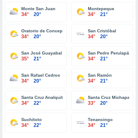
Monte San Juan
Montepeque
34°
20°
34°
21°
Oratorio de Concepción
San Cristóbal
34°
20°
34°
20°
San José Guayabal
San Pedro Perulapán
35°
21°
34°
21°
San Rafael Cedros
San Ramón
34°
20°
34°
21°
Santa Cruz Analquito
Santa Cruz Michapa
34°
22°
33°
20°
Suchitoto
Tenancingo
34°
22°
34°
21°