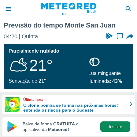
Previsão do tempo Monte San Juan
de
04:20
Quinta
...
 da
tempo.com)
Parcialmente nublado
do por
21°
is para
e as
 fornecidas
Lua minguante
 qualidade.
Sensação de 21°
Iluminada:
43%
r a este
s das
opções:
Última hora
Ciclone bomba se forma nas próximas horas;
ookies e
entenda os riscos para o Sudeste
 forma
Baixe de forma
GRATUITA
o
Instalar
e digital
aplicativo da
Meteored!
da,