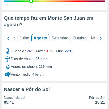
conteúdos.
ção
Que tempo faz em Monte San Juan em
ão através
agosto
?
de
,
 e
o
Junho
Julho
Agosto
Setembro
Outubro
Novembro
dos,
publicidade
T. Média :
26°C
Máx.:
31°C
Min:
22°C
s, estudos
Dias de chuva:
25
dias
a e
mento de
Acum. de chuva:
229 mm
Vento médio:
4 km/h
ossos 1199
eiros
Nascer e Pôr do Sol
Nascer do sol
Pôr do Sol
05:41
18:21