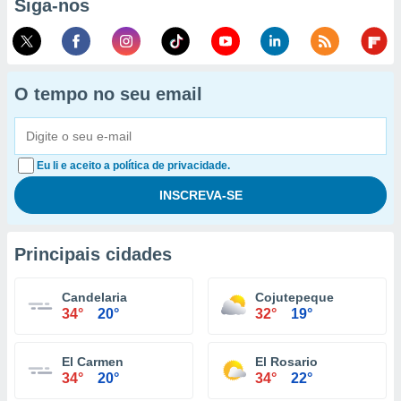
Siga-nos
O tempo no seu email
Eu li e aceito a política de privacidade.
Principais cidades
Candelaria
Cojutepeque
34°
20°
32°
19°
El Carmen
El Rosario
34°
20°
34°
22°