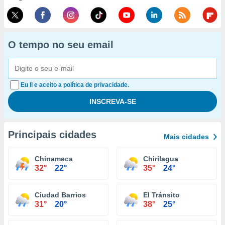
O tempo no seu email
Eu li e aceito a política de privacidade.
Principais cidades
Mais cidades
Chinameca
Chirilagua
32°
22°
35°
24°
Ciudad Barrios
El Tránsito
31°
20°
38°
25°