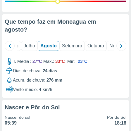
conteúdos.
ção
Que tempo faz em Moncagua em
ão através
agosto
?
de
,
 e
o
Junho
Julho
Agosto
Setembro
Outubro
Novembro
dos,
publicidade
T. Média :
27°C
Máx.:
33°C
Min:
23°C
s, estudos
Dias de chuva:
24
dias
a e
mento de
Acum. de chuva:
276 mm
Vento médio:
4 km/h
ossos 1199
eiros
Nascer e Pôr do Sol
Nascer do sol
Pôr do Sol
05:39
18:18