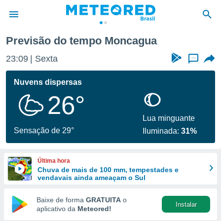
Previsão do tempo Moncagua
de
23:09
Sexta
...
 da
tempo.com)
Nuvens dispersas
do por
26°
is para
e as
 fornecidas
Lua minguante
 qualidade.
Sensação de 29°
Iluminada:
31%
r a este
s das
opções:
Última hora
Chuva de mais de 100 mm, tempestades e
ookies e
vendavais ainda ameaçam o Sul
 forma
Baixe de forma
GRATUITA
o
Instalar
e digital
aplicativo da
Meteored!
da,