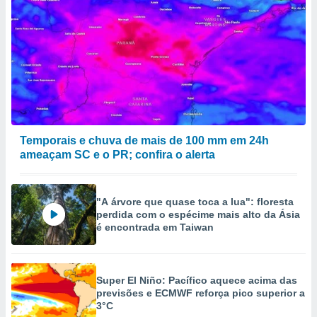
Temporais e chuva de mais de 100 mm em 24h
ameaçam SC e o PR; confira o alerta
"A árvore que quase toca a lua": floresta
perdida com o espécime mais alto da Ásia
é encontrada em Taiwan
Super El Niño: Pacífico aquece acima das
previsões e ECMWF reforça pico superior a
3°C