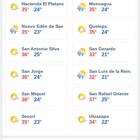
Hacienda El Platanar
Moncagua
35°
24°
35°
24°
Nuevo Edén de San Juan
Quelepa
35°
23°
35°
24°
San Antonio Silva
San Gerardo
36°
25°
33°
21°
San Jorge
San Luis de la Reina
36°
24°
32°
21°
San Miquel
San Rafael Oriente
36°
24°
37°
25°
Sesori
Uluazapa
35°
23°
34°
22°