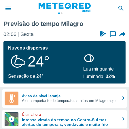
Previsão do tempo Milagro
de
02:06
Sexta
...
 da
tempo.com)
Nuvens dispersas
do por
24°
is para
e as
 fornecidas
Lua minguante
 qualidade.
Sensação de 24°
Iluminada:
32%
r a este
s das
opções:
Aviso de nível laranja
Alerta importante de temperaturas altas em Milagro hoje
ookies e
 forma
Última hora
e digital
Intensa virada do tempo no Centro-Sul traz
alertas de temporais, vendavais e muito frio
da,