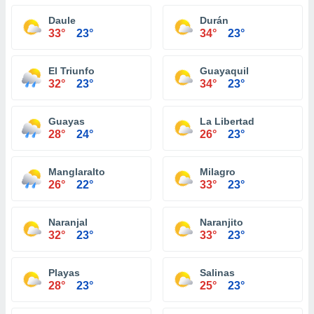
Daule
Durán
33°
23°
34°
23°
El Triunfo
Guayaquil
32°
23°
34°
23°
Guayas
La Libertad
28°
24°
26°
23°
Manglaralto
Milagro
26°
22°
33°
23°
Naranjal
Naranjito
32°
23°
33°
23°
Playas
Salinas
28°
23°
25°
23°