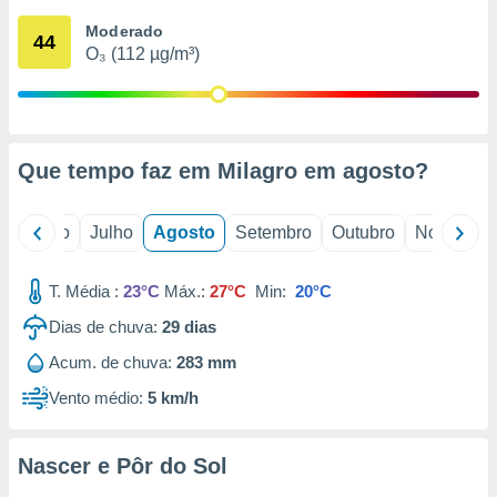
conteúdos.
Moderado
44
O₃ (112 µg/m³)
ção
ão através
de
,
 e
Que tempo faz em Milagro em
agosto
?
dos,
publicidade
o
Junho
Julho
Agosto
Setembro
Outubro
Novembro
s, estudos
a e
mento de
T. Média :
23°C
Máx.:
27°C
Min:
20°C
Dias de chuva:
29
dias
ossos 1199
Acum. de chuva:
283 mm
eiros
Vento médio:
5 km/h
Nascer e Pôr do Sol