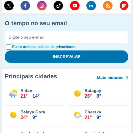
O tempo no seu email
Eu li e aceito a política de privacidade.
Principais cidades
Mais cidades
Aldan
Batagay
21°
14°
26°
8°
Belaya Gora
Chersky
24°
9°
21°
9°