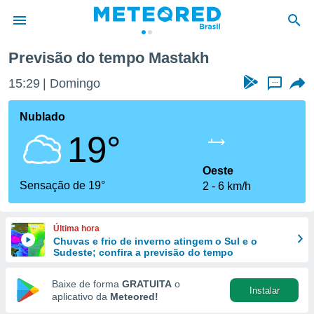
Previsão do tempo Mastakh
de
15:29
Domingo
...
 da
tempo.com)
Nublado
do por
19°
is para
e as
 fornecidas
Oeste
 qualidade.
Sensação de 19°
2
6 km/h
r a este
s das
opções:
Última hora
Chuvas e frio de inverno atingem o Sul e o
ookies e
Sudeste; confira a previsão do tempo
 forma
Baixe de forma
GRATUITA
o
Instalar
e digital
aplicativo da
Meteored!
da,