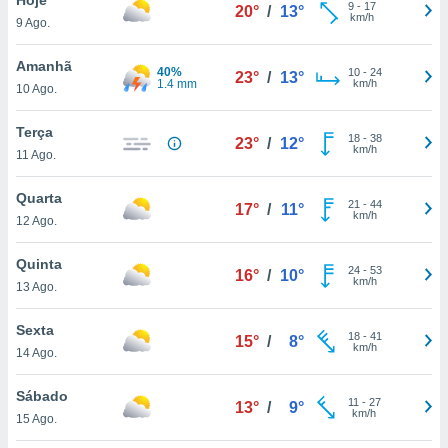
para lhe
9
-
17
20°
/
13°
km/h
9 Ago.
licidade e
ados com
Amanhã
40%
10
-
24
23°
/
13°
esmo. Pode
1.4 mm
km/h
10 Ago.
ais
s na nossa
Terça
18
-
38
 Cookies
e
23°
/
12°
km/h
11 Ago.
u
nto a
omento,
Quarta
21
-
44
17°
/
11°
 botão
km/h
12 Ago.
de cookies
na parte
Quinta
24
-
53
nossa
16°
/
10°
km/h
13 Ago.
.
Sexta
IVAMENTE,
18
-
41
15°
/
8°
km/h
14 Ago.
as
Sábado
11
-
27
13°
/
9°
tes a
km/h
15 Ago.