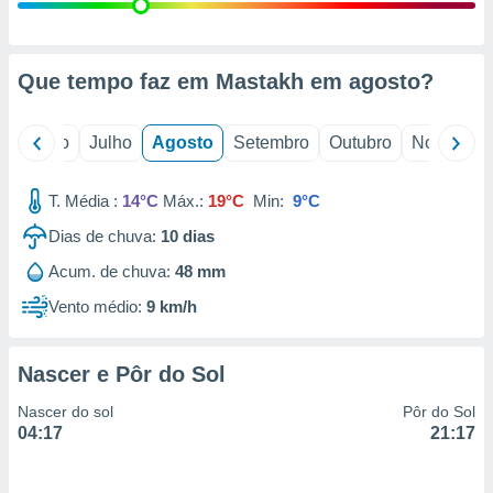
conteúdos.
ção
Que tempo faz em Mastakh em
agosto
?
ão através
de
,
o
Junho
Julho
Agosto
Setembro
Outubro
Novembro
 e
T. Média :
14°C
Máx.:
19°C
Min:
9°C
dos,
publicidade
Dias de chuva:
10
dias
s, estudos
a e
Acum. de chuva:
48 mm
mento de
Vento médio:
9 km/h
ossos 1199
eiros
Nascer e Pôr do Sol
Nascer do sol
Pôr do Sol
04:17
21:17