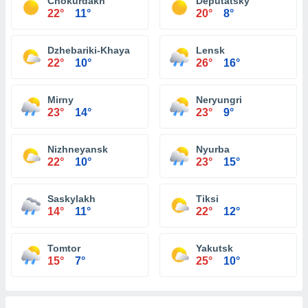
Chokurdakh
Deputatsky
22°
11°
20°
8°
Dzhebariki-Khaya
Lensk
22°
10°
26°
16°
Mirny
Neryungri
23°
14°
23°
9°
Nizhneyansk
Nyurba
22°
10°
23°
15°
Saskylakh
Tiksi
14°
11°
22°
12°
Tomtor
Yakutsk
15°
7°
25°
10°