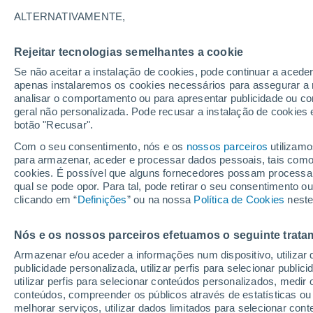
16°
ALTERNATIVAMENTE,
Rejeitar tecnologias semelhantes a cookie
90%
Se não aceitar a instalação de cookies, pode continuar a aced
Sensação de 16°
1 mm
apenas instalaremos os cookies necessários para assegurar a 
analisar o comportamento ou para apresentar publicidade ou co
geral não personalizada. Pode recusar a instalação de cookies 
botão "Recusar".
Última hora
Chuvas e frio de inverno atingem o Sul e o
Com o seu consentimento, nós e os
nossos parceiros
utilizamo
Sudeste; confira a previsão do tempo
para armazenar, aceder e processar dados pessoais, tais como a
cookies. É possível que alguns fornecedores possam processa
O Tempo 1 - 7 Dias
Radar de Chuva
Atualidade
Ma
qual se pode opor. Para tal, pode retirar o seu consentimento 
clicando em “
Definições
” ou na nossa
Política de Cookies
neste
Nós e os nossos parceiros efetuamos o seguinte trata
Amanhã
Segunda
Hoje
Armazenar e/ou aceder a informações num dispositivo, utilizar da
9 Ago.
10 Ago.
8 Ago.
publicidade personalizada, utilizar perfis para selecionar public
utilizar perfis para selecionar conteúdos personalizados, med
conteúdos, compreender os públicos através de estatísticas ou
melhorar serviços, utilizar dados limitados para selecionar cont
90%
90%