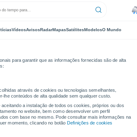
tícias
Vídeos
Avisos
Radar
Mapas
Satélites
Modelos
O Mundo
nais para garantir que as informações fornecidas são de alta
s:
ecolhidas através de cookies ou tecnologias semelhantes,
er-lhe conteúdos de alta qualidade sem qualquer custo.
a - SA
e aceitando a instalação de todos os cookies, próprios ou dos
rtamento no website, bem como desenvolver um perfil
...
lizados com base no mesmo. Pode consultar mais informações na
lquer momento, clicando no botão
Definições de cookies
Por horas
Chuva fraca nas próximas horas