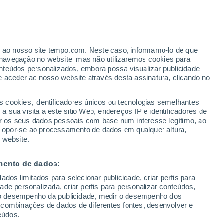
Aviso de nível amarelo
Alerta moderado de outros em Marla
hoje
er ao nosso site tempo.com. Neste caso, informamo-lo de que
Rajadas de até 76km/h
navegação no website, mas não utilizaremos cookies para
No início da manhã
nteúdos personalizados, embora possa visualizar publicidade
e aceder ao nosso website através desta assinatura, clicando no
s cookies, identificadores únicos ou tecnologias semelhantes
 sua visita a este sitio Web, endereços IP e identificadores de
r os seus dados pessoais com base num interesse legítimo, ao
pas de chuva
Satélites
Modelos
ou opor-se ao processamento de dados em qualquer altura,
 website.
mento de dados:
Terça
Quarta
Quinta
Sexta
dos limitados para selecionar publicidade, criar perfis para
11 Ago.
12 Ago.
13 Ago.
14 Ago.
idade personalizada, criar perfis para personalizar conteúdos,
ir o desempenho da publicidade, medir o desempenho dos
 combinações de dados de diferentes fontes, desenvolver e
eúdos.