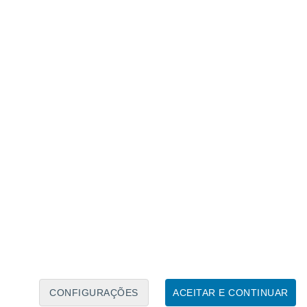
Caléndario Lunar
Seg
Ter
Qua
Qui
Sex
Sáb
Domo
8
9
10
11
12
13
14
15
16
17
18
19
20
21
CONFIGURAÇÕES
ACEITAR E CONTINUAR