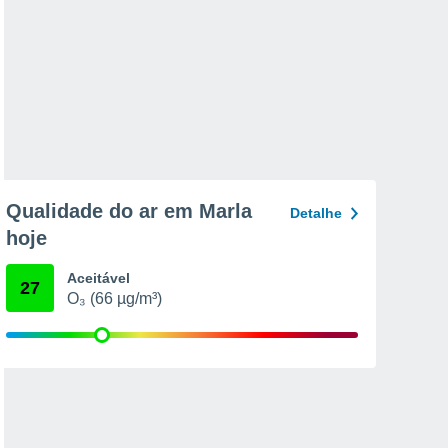
Qualidade do ar em Marla
Detalhe
hoje
Aceitável
27
O₃ (66 µg/m³)