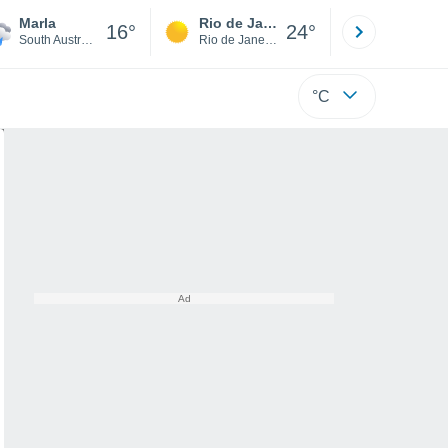
Marla
Rio de Janeiro
São Paulo
16°
24°
South Australia
Rio de Janeiro
São Paulo
°C