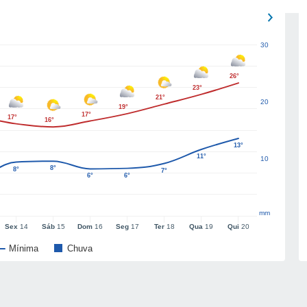
30
26°
23°
21°
20
19°
17°
17°
16°
13°
11°
10
8°
8°
7°
6°
6°
mm
Sex
14
Sáb
15
Dom
16
Seg
17
Ter
18
Qua
19
Qui
20
Mínima
Chuva