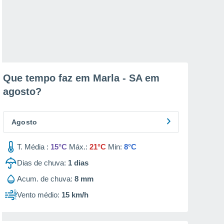
Que tempo faz em Marla - SA em
agosto
?
Agosto
T. Média :
15°C
Máx.:
21°C
Min:
8°C
Dias de chuva:
1
dias
Acum. de chuva:
8 mm
Vento médio:
15 km/h