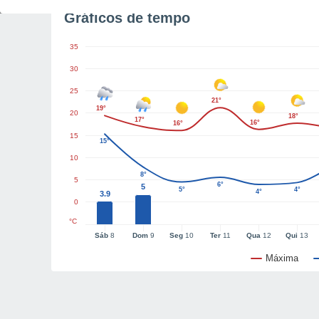
Gráficos de tempo
35
30
25
21°
19°
20
18°
17°
16°
16°
15
15°
10
8°
5
6°
5
5°
4°
4°
3.9
0
°C
Sáb
8
Dom
9
Seg
10
Ter
11
Qua
12
Qui
13
Máxima