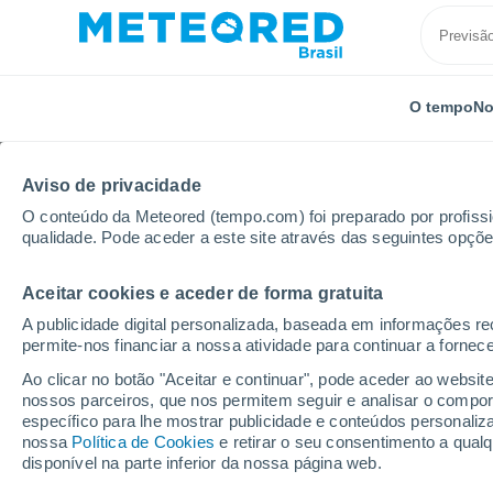
O tempo
No
Aviso de privacidade
O conteúdo da Meteored (tempo.com) foi preparado por profissio
qualidade. Pode aceder a este site através das seguintes opçõe
Aceitar cookies e aceder de forma gratuita
Início
Austrália
Austrália Meridional
Marla
A publicidade digital personalizada, baseada em informações r
permite-nos financiar a nossa atividade para continuar a fornec
Previsão do tempo Marl
Ao clicar no botão "Aceitar e continuar", pode aceder ao websit
nossos parceiros, que nos permitem seguir e analisar o compo
22:23
Sábado
específico para lhe mostrar publicidade e conteúdos persona
nossa
Política de Cookies
e retirar o seu consentimento a qua
disponível na parte inferior da nossa página web.
Chuva fraca