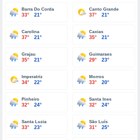
Barra Do Corda
Canto Grande
33°
21°
37°
21°
Carolina
Caxias
37°
21°
35°
21°
Grajau
Guimaraes
35°
21°
29°
23°
Imperatriz
Morros
34°
22°
33°
20°
Pinheiro
Santa Ines
32°
24°
32°
24°
Santa Luzia
São Luís
33°
23°
31°
25°