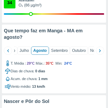
Aceitável
conteúdos.
34
O₃ (86 µg/m³)
ção
ão através
de
Que tempo faz em Manga - MA em
,
 e
agosto
?
dos,
publicidade
o
Junho
Julho
Agosto
Setembro
Outubro
Novembro
s, estudos
a e
mento de
T. Média :
29°C
Máx.:
35°C
Min:
24°C
Dias de chuva:
0
dias
ossos 1199
Acum. de chuva:
1 mm
eiros
Vento médio:
13 km/h
Nascer e Pôr do Sol