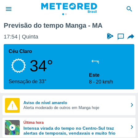
Previsão do tempo Manga - MA
de
17:54
Quinta
...
 da
tempo.com)
Céu Claro
do por
34°
is para
e as
 fornecidas
Este
 qualidade.
Sensação de 33°
8
20 km/h
r a este
s das
opções:
Aviso de nível amarelo
Alerta moderado de outros em Manga hoje
ookies e
 forma
Última hora
e digital
Intensa virada do tempo no Centro-Sul traz
alertas de temporais, vendavais e muito frio
da,