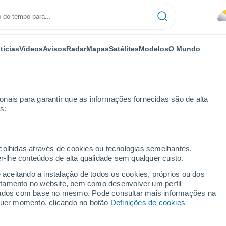
tícias
Vídeos
Avisos
Radar
Mapas
Satélites
Modelos
O Mundo
nais para garantir que as informações fornecidas são de alta
s:
Los Rastrojos
ecolhidas através de cookies ou tecnologias semelhantes,
er-lhe conteúdos de alta qualidade sem qualquer custo.
 Rastrojos (Cachapoal)
e aceitando a instalação de todos os cookies, próprios ou dos
rtamento no website, bem como desenvolver um perfil
...
lizados com base no mesmo. Pode consultar mais informações na
lquer momento, clicando no botão
Definições de cookies
Por horas
Céu nublado para as próximas
horas