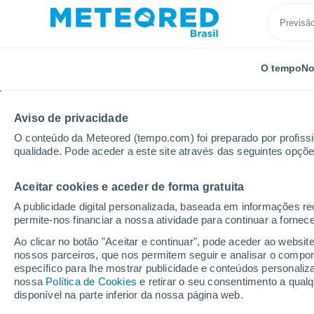
O tempo
No
Aviso de privacidade
O conteúdo da Meteored (tempo.com) foi preparado por profissio
qualidade. Pode aceder a este site através das seguintes opçõe
Aceitar cookies e aceder de forma gratuita
Início
Chile
Libertador Gen. Bernardo O'Higgins
A publicidade digital personalizada, baseada em informações r
permite-nos financiar a nossa atividade para continuar a fornec
Previsão do tempo Los
Ao clicar no botão "Aceitar e continuar", pode aceder ao websit
nossos parceiros, que nos permitem seguir e analisar o compo
07:56
Sexta
específico para lhe mostrar publicidade e conteúdos persona
nossa
Política de Cookies
e retirar o seu consentimento a qua
disponível na parte inferior da nossa página web.
Parcialmente nublado