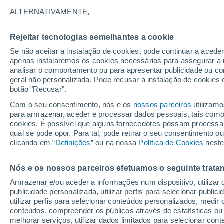
3°
ALTERNATIVAMENTE,
Rejeitar tecnologias semelhantes a cookie
Sul
Se não aceitar a instalação de cookies, pode continuar a aced
Sensação de 2°
5
-
13 km/
apenas instalaremos os cookies necessários para assegurar a 
analisar o comportamento ou para apresentar publicidade ou co
geral não personalizada. Pode recusar a instalação de cookies 
botão "Recusar".
Última hora
Intensa virada do tempo no Centro-Sul traz al
Com o seu consentimento, nós e os
nossos parceiros
utilizamo
de temporais, vendavais e muito frio
para armazenar, aceder e processar dados pessoais, tais como a
cookies. É possível que alguns fornecedores possam processa
O Tempo 1 - 7 Dias
Atualidade
Mapas de nuvens
qual se pode opor. Para tal, pode retirar o seu consentimento 
clicando em “
Definições
” ou na nossa
Política de Cookies
neste
Nós e os nossos parceiros efetuamos o seguinte trata
Amanhã
Domingo
S
Hoje
Armazenar e/ou aceder a informações num dispositivo, utilizar da
8 Ago.
9 Ago.
7 Ago.
publicidade personalizada, utilizar perfis para selecionar public
utilizar perfis para selecionar conteúdos personalizados, med
conteúdos, compreender os públicos através de estatísticas ou
melhorar serviços, utilizar dados limitados para selecionar cont
80%
90%