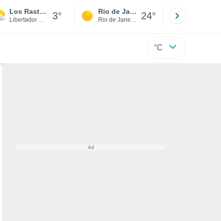
Los Rastrojos
Rio de Janeiro
São Paulo
3°
24°
Libertador Gen. Bernardo O´Higgins
Rio de Janeiro
São Paulo
°C