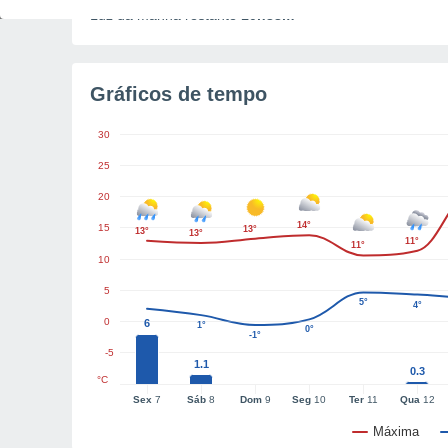
Luz da manhã restante
10h38m
Gráficos de tempo
30
25
20
14°
15
13°
13°
13°
11°
11°
10
5
5°
4°
0
6
1°
0°
-1°
-5
1.1
0.3
°C
Sex
7
Sáb
8
Dom
9
Seg
10
Ter
11
Qua
12
Máxima