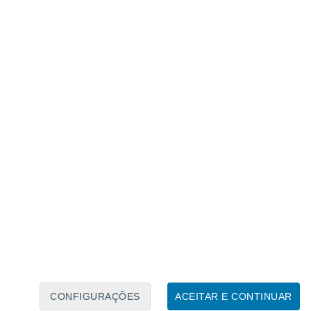
Caléndario Lunar
Seg
Ter
Qua
Qui
Sex
Sáb
Domo
7
8
9
10
11
12
13
14
15
16
17
18
19
20
CONFIGURAÇÕES
ACEITAR E CONTINUAR