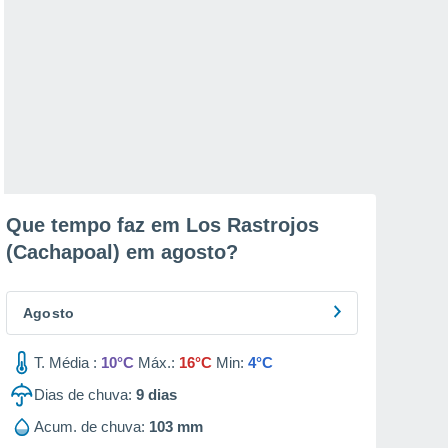
Que tempo faz em Los Rastrojos
(Cachapoal) em
agosto
?
Agosto
T. Média :
10°C
Máx.:
16°C
Min:
4°C
Dias de chuva:
9
dias
Acum. de chuva:
103 mm