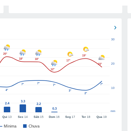
30
20°
19°
18°
18°
17°
20
15°
12°
7°
7°
7°
7°
10
4°
3°
2°
3.3
2.4
2.2
0.3
mm
Qui
13
Sex
14
Sáb
15
Dom
16
Seg
17
Ter
18
Qua
19
Mínima
Chuva