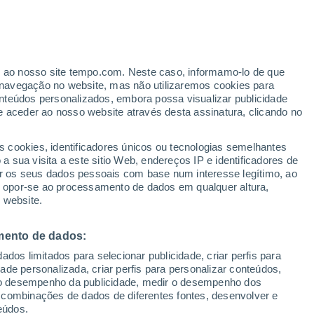
Aviso de nível amarelo
Alerta moderado de vento em Los
Rastrojos hoje
er ao nosso site tempo.com. Neste caso, informamo-lo de que
h
navegação no website, mas não utilizaremos cookies para
nteúdos personalizados, embora possa visualizar publicidade
e aceder ao nosso website através desta assinatura, clicando no
ertas
s cookies, identificadores únicos ou tecnologias semelhantes
 sua visita a este sitio Web, endereços IP e identificadores de
r os seus dados pessoais com base num interesse legítimo, ao
Radar de Chuva
Satélites
Modelos
ou opor-se ao processamento de dados em qualquer altura,
 website.
mento de dados:
egunda
Terça
Quarta
Quinta
dos limitados para selecionar publicidade, criar perfis para
10 Ago.
11 Ago.
12 Ago.
13 Ago.
idade personalizada, criar perfis para personalizar conteúdos,
ir o desempenho da publicidade, medir o desempenho dos
 combinações de dados de diferentes fontes, desenvolver e
eúdos.
50%
80%