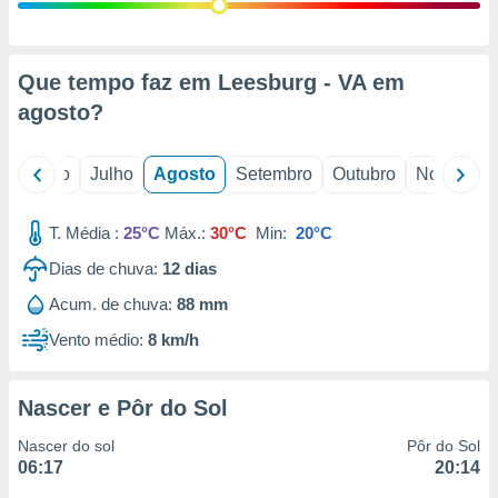
conteúdos.
ção
Que tempo faz em Leesburg - VA em
ão através
agosto
?
de
,
 e
o
Junho
Julho
Agosto
Setembro
Outubro
Novembro
dos,
publicidade
T. Média :
25°C
Máx.:
30°C
Min:
20°C
s, estudos
Dias de chuva:
12
dias
a e
mento de
Acum. de chuva:
88 mm
Vento médio:
8 km/h
ossos 1199
eiros
Nascer e Pôr do Sol
Nascer do sol
Pôr do Sol
06:17
20:14