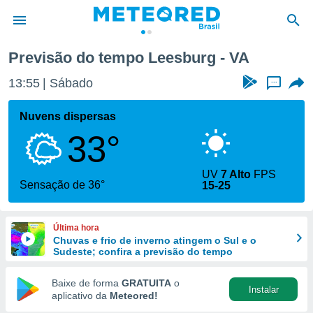
Previsão do tempo Leesburg - VA
de
13:55
Sábado
...
 da
tempo.com)
Nuvens dispersas
do por
33°
is para
e as
 fornecidas
UV
7 Alto
FPS
 qualidade.
Sensação de 36°
15-25
r a este
s das
opções:
Última hora
Chuvas e frio de inverno atingem o Sul e o
ookies e
Sudeste; confira a previsão do tempo
 forma
Baixe de forma
GRATUITA
o
Instalar
e digital
aplicativo da
Meteored!
da,