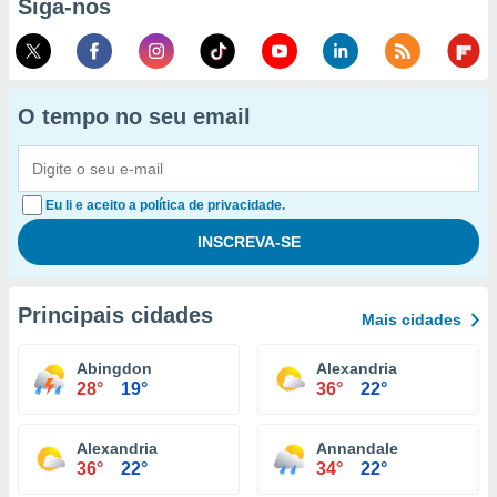
Siga-nos
O tempo no seu email
Eu li e aceito a política de privacidade.
Principais cidades
Mais cidades
Abingdon
Alexandria
28°
19°
36°
22°
Alexandria
Annandale
36°
22°
34°
22°