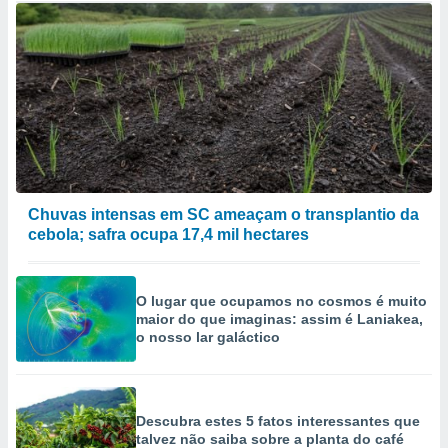
Chuvas intensas em SC ameaçam o transplantio da
cebola; safra ocupa 17,4 mil hectares
O lugar que ocupamos no cosmos é muito
maior do que imaginas: assim é Laniakea,
o nosso lar galáctico
Descubra estes 5 fatos interessantes que
talvez não saiba sobre a planta do café