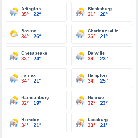
Arlington
Blacksburg
35°
22°
31°
20°
Boston
Charlottesville
34°
26°
36°
21°
Chesapeake
Danville
33°
24°
36°
23°
Fairfax
Hampton
34°
21°
34°
25°
Harrisonburg
Henrico
32°
19°
32°
23°
Herndon
Leesburg
34°
21°
33°
21°