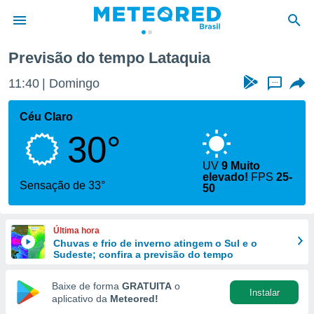
Previsão do tempo Lataquia
de
11:40
Domingo
...
 da
tempo.com)
Céu Claro
do por
30°
is para
e as
 fornecidas
UV
9 Muito
elevado!
FPS
25-
 qualidade.
Sensação de 33°
50
r a este
s das
opções:
Última hora
Chuvas e frio de inverno atingem o Sul e o
ookies e
Sudeste; confira a previsão do tempo
 forma
Baixe de forma
GRATUITA
o
e digital
Instalar
aplicativo da
Meteored!
da,