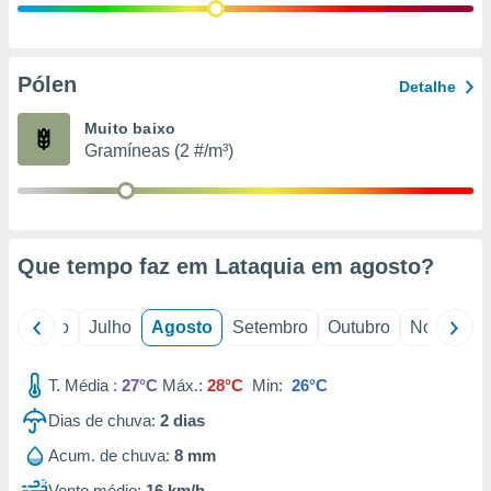
conteúdos.
ção
Pólen
Detalhe
ão através
de
Muito baixo
,
Gramíneas (2 #/m³)
 e
dos,
publicidade
s, estudos
Que tempo faz em Lataquia em
agosto
?
a e
mento de
o
Junho
Julho
Agosto
Setembro
Outubro
Novembro
ossos 1199
eiros
T. Média :
27°C
Máx.:
28°C
Min:
26°C
Dias de chuva:
2
dias
Acum. de chuva:
8 mm
Vento médio:
16 km/h