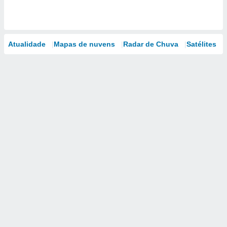
Atualidade
Mapas de nuvens
Radar de Chuva
Satélites