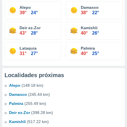
Alepo
Damasco
39°
24°
38°
22°
Deir ez-Zor
Kamishli
43°
28°
40°
26°
Lataquia
Palmira
31°
27°
40°
25°
Localidades próximas
Alepo
(148.18 km)
Damasco
(245.44 km)
Palmira
(255.49 km)
Deir ez-Zor
(398.28 km)
Kamishli
(517.22 km)