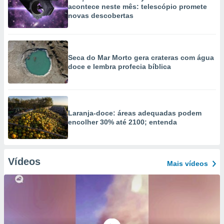
acontece neste mês: telescópio promete
novas descobertas
Seca do Mar Morto gera crateras com água
doce e lembra profecia bíblica
Laranja-doce: áreas adequadas podem
encolher 30% até 2100; entenda
Vídeos
Mais vídeos