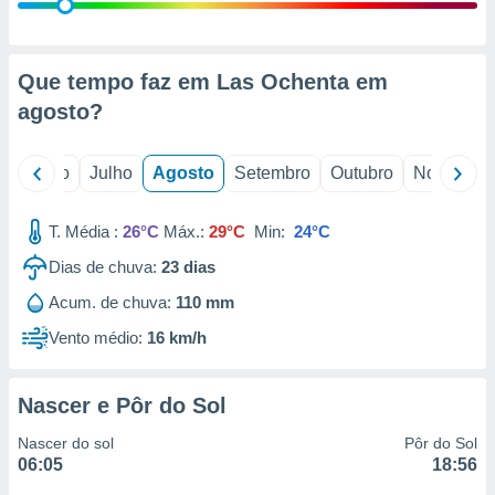
conteúdos.
ção
Que tempo faz em Las Ochenta em
ão através
agosto
?
de
,
 e
o
Junho
Julho
Agosto
Setembro
Outubro
Novembro
dos,
publicidade
T. Média :
26°C
Máx.:
29°C
Min:
24°C
s, estudos
Dias de chuva:
23
dias
a e
mento de
Acum. de chuva:
110 mm
Vento médio:
16 km/h
ossos 1199
eiros
Nascer e Pôr do Sol
Nascer do sol
Pôr do Sol
06:05
18:56