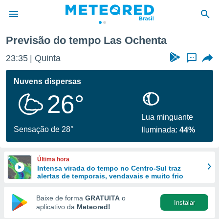
Previsão do tempo Las Ochenta
de
23:35
Quinta
...
 da
tempo.com)
Nuvens dispersas
do por
26°
is para
e as
 fornecidas
Lua minguante
 qualidade.
Sensação de 28°
Iluminada:
44%
r a este
s das
opções:
Última hora
Intensa virada do tempo no Centro-Sul traz
ookies e
alertas de temporais, vendavais e muito frio
 forma
Baixe de forma
GRATUITA
o
Instalar
e digital
aplicativo da
Meteored!
da,