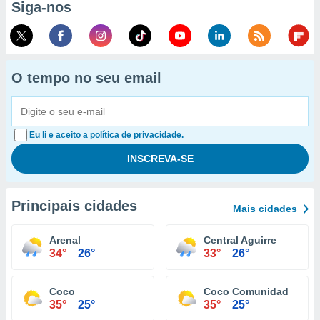
Siga-nos
O tempo no seu email
Eu li e aceito a política de privacidade.
Principais cidades
Mais cidades
Arenal
Central Aguirre
34°
26°
33°
26°
Coco
Coco Comunidad
35°
25°
35°
25°