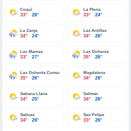
Coquí
La Plena
33°
26°
33°
24°
La Zanja
Las Antillas
34°
24°
34°
26°
Las Mareas
Las Ochenta
33°
27°
35°
26°
Las Ochenta Comunidad
Magdalena
35°
26°
34°
26°
Sabana Llana
Salimar
34°
25°
34°
26°
Salinas
San Felipe
34°
26°
33°
26°