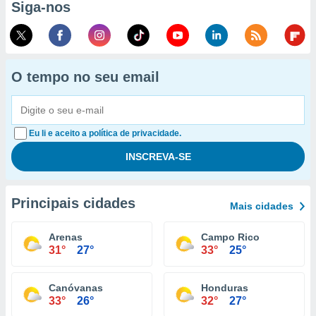
Siga-nos
O tempo no seu email
Eu li e aceito a política de privacidade.
Principais cidades
Mais cidades
Arenas
Campo Rico
31°
27°
33°
25°
Canóvanas
Honduras
33°
26°
32°
27°