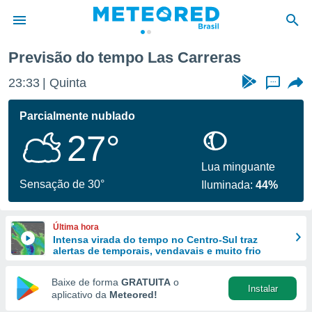
Previsão do tempo Las Carreras
de
23:33
Quinta
...
 da
tempo.com)
Parcialmente nublado
do por
27°
is para
e as
 fornecidas
Lua minguante
 qualidade.
Sensação de 30°
Iluminada:
44%
r a este
s das
opções:
Última hora
Intensa virada do tempo no Centro-Sul traz
ookies e
alertas de temporais, vendavais e muito frio
 forma
Baixe de forma
GRATUITA
o
Instalar
e digital
aplicativo da
Meteored!
da,