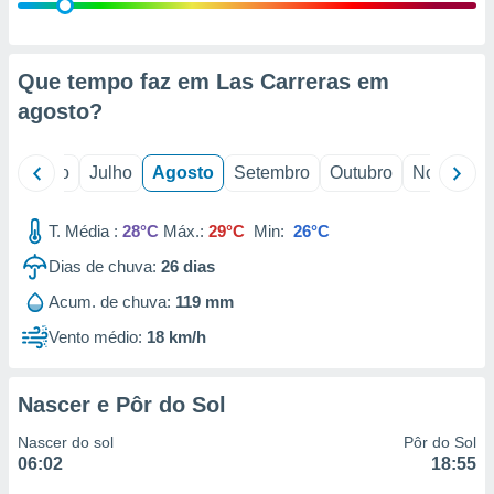
conteúdos.
ção
Que tempo faz em Las Carreras em
ão através
agosto
?
de
,
 e
o
Junho
Julho
Agosto
Setembro
Outubro
Novembro
dos,
publicidade
T. Média :
28°C
Máx.:
29°C
Min:
26°C
s, estudos
Dias de chuva:
26
dias
a e
mento de
Acum. de chuva:
119 mm
Vento médio:
18 km/h
ossos 1199
eiros
Nascer e Pôr do Sol
Nascer do sol
Pôr do Sol
06:02
18:55