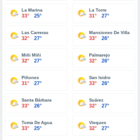
La Marina
La Torre
33°
25°
31°
27°
Las Carreras
Mansiones De Villa Caro
32°
27°
33°
26°
Miñi Miñi
Palmarejo
32°
27°
32°
26°
Piñones
San Isidro
31°
27°
33°
26°
Santa Bárbara
Suárez
33°
26°
32°
27°
Toma De Agua
Vieques
33°
25°
32°
27°