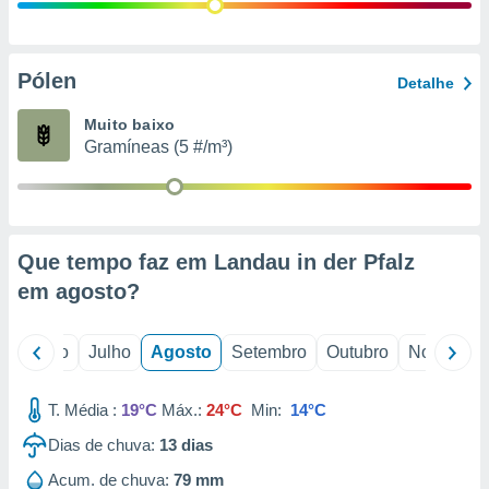
conteúdos.
ção
Pólen
Detalhe
ão através
de
Muito baixo
,
Gramíneas (5 #/m³)
 e
dos,
publicidade
s, estudos
Que tempo faz em Landau in der Pfalz
a e
mento de
em
agosto
?
ossos 1199
o
Junho
Julho
Agosto
Setembro
Outubro
Novembro
eiros
T. Média :
19°C
Máx.:
24°C
Min:
14°C
Dias de chuva:
13
dias
Acum. de chuva:
79 mm