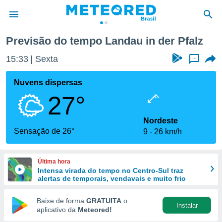
Previsão do tempo Landau in der Pfalz
de
15:33
Sexta
...
 da
tempo.com)
Nuvens dispersas
do por
27°
is para
e as
 fornecidas
Nordeste
 qualidade.
Sensação de 26°
9
26 km/h
r a este
s das
opções:
Última hora
Intensa virada do tempo no Centro-Sul traz
ookies e
alertas de temporais, vendavais e muito frio
 forma
Baixe de forma
GRATUITA
o
Instalar
e digital
aplicativo da
Meteored!
da,