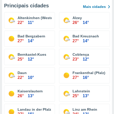
Principais cidades
Mais cidades
Altenkirchen (Westerwald)
Alzey
22°
11°
26°
14°
Bad Bergzabern
Bad Kreuznach
27°
14°
27°
14°
Bernkastel-Kues
Coblença
25°
12°
23°
12°
Daun
Frankenthal (Pfalz)
22°
10°
27°
16°
Kaiserslautern
Lahnstein
26°
13°
25°
13°
Landau in der Pfalz
Linz am Rhein