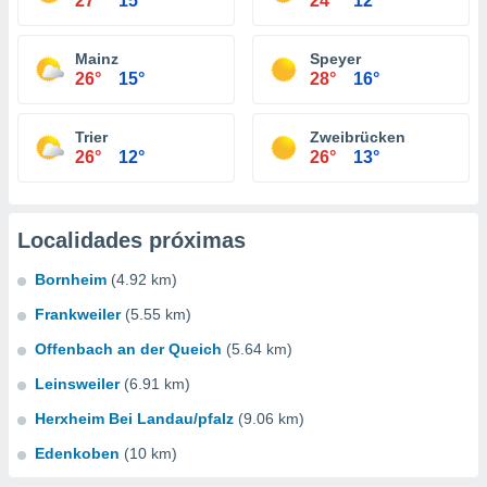
27°
15°
24°
12°
Mainz
Speyer
26°
15°
28°
16°
Trier
Zweibrücken
26°
12°
26°
13°
Localidades próximas
Bornheim
(4.92 km)
Frankweiler
(5.55 km)
Offenbach an der Queich
(5.64 km)
Leinsweiler
(6.91 km)
Herxheim Bei Landau/pfalz
(9.06 km)
Edenkoben
(10 km)