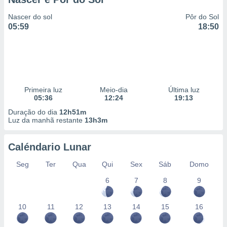
Nascer do sol
Pôr do Sol
05:59
18:50
Primeira luz
Meio-dia
Última luz
05:36
12:24
19:13
Duração do dia
12h51m
Luz da manhã restante
13h3m
Caléndario Lunar
Seg
Ter
Qua
Qui
Sex
Sáb
Domo
6
7
8
9
10
11
12
13
14
15
16