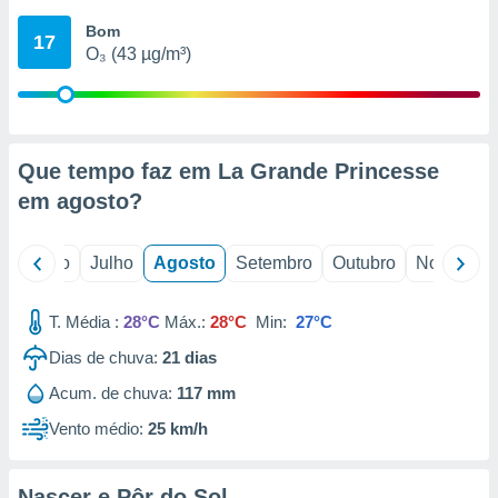
conteúdos.
Bom
17
O₃ (43 µg/m³)
ção
ão através
de
,
 e
Que tempo faz em La Grande Princesse
em
agosto
?
dos,
publicidade
s, estudos
o
Junho
Julho
Agosto
Setembro
Outubro
Novembro
a e
mento de
T. Média :
28°C
Máx.:
28°C
Min:
27°C
ossos 1199
Dias de chuva:
21
dias
eiros
Acum. de chuva:
117 mm
Vento médio:
25 km/h
Nascer e Pôr do Sol