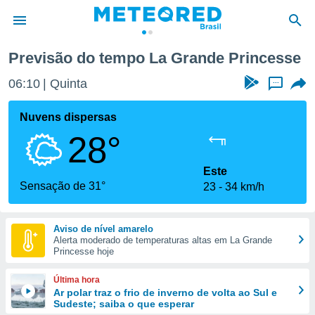
Previsão do tempo La Grande Princesse
de
06:10
Quinta
...
 da
tempo.com)
Nuvens dispersas
do por
28°
is para
e as
 fornecidas
Este
 qualidade.
Sensação de 31°
23
34 km/h
r a este
s das
opções:
Aviso de nível amarelo
Alerta moderado de temperaturas altas em La Grande
ookies e
Princesse hoje
 forma
Última hora
e digital
Ar polar traz o frio de inverno de volta ao Sul e
Sudeste; saiba o que esperar
da,