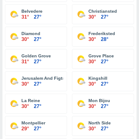
Belvedere
Christiansted
31°
27°
30°
27°
Diamond
Frederiksted
30°
27°
30°
28°
Golden Grove
Grove Place
31°
27°
30°
27°
Jerusalem And Figtree Hill
Kingshill
30°
27°
30°
27°
La Reine
Mon Bijou
30°
27°
30°
27°
Montpellier
North Side
29°
27°
30°
27°