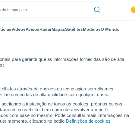
tícias
Vídeos
Avisos
Radar
Mapas
Satélites
Modelos
O Mundo
nais para garantir que as informações fornecidas são de alta
s:
ecolhidas através de cookies ou tecnologias semelhantes,
er-lhe conteúdos de alta qualidade sem qualquer custo.
Krai de Perm
e aceitando a instalação de todos os cookies, próprios ou dos
rtamento no website, bem como desenvolver um perfil
lizados com base no mesmo. Pode consultar mais informações na
lquer momento, clicando no botão
Definições de cookies
19°
9°
19°