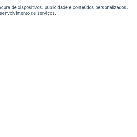
21°
ocura de dispositivos, publicidade e conteúdos personalizados,
13°
esenvolvimento de serviços.
koye
2°
3°
Leaflet
|
©
OpenStreetMap
|
ECMWF
by © Meteored