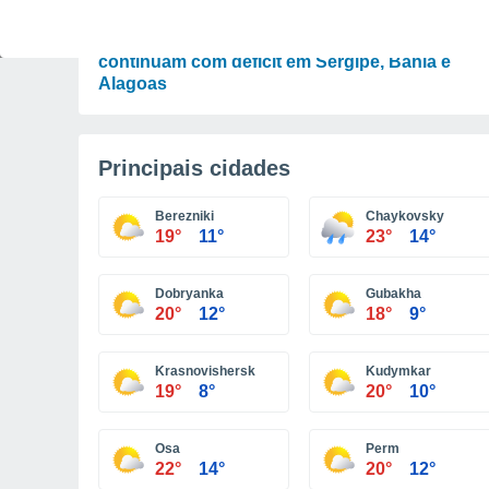
PLANTAS
Chuva costeira no Nordeste: milho e feijão
continuam com déficit em Sergipe, Bahia e
Alagoas
Principais cidades
Berezniki
Chaykovsky
19°
11°
23°
14°
Dobryanka
Gubakha
20°
12°
18°
9°
Krasnovishersk
Kudymkar
19°
8°
20°
10°
Osa
Perm
22°
14°
20°
12°