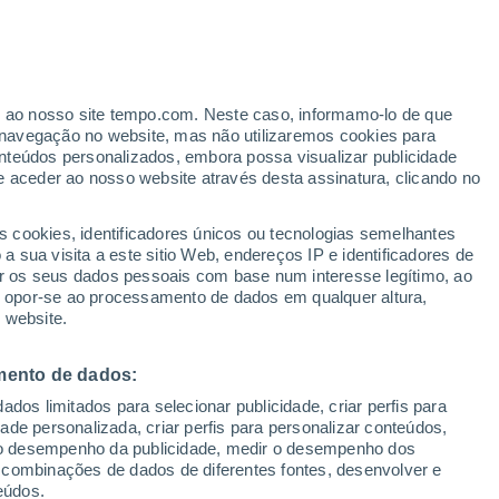
t
8°
rasnovishersk
er ao nosso site tempo.com. Neste caso, informamo-lo de que
navegação no website, mas não utilizaremos cookies para
19°
nteúdos personalizados, embora possa visualizar publicidade
11°
e aceder ao nosso website através desta assinatura, clicando no
ezniki
18°
s cookies, identificadores únicos ou tecnologias semelhantes
9°
 sua visita a este sitio Web, endereços IP e identificadores de
Gubakha
r os seus dados pessoais com base num interesse legítimo, ao
20°
ou opor-se ao processamento de dados em qualquer altura,
12°
20°
 website.
ka
11°
Chusovoy
20°
12°
mento de dados:
dos limitados para selecionar publicidade, criar perfis para
idade personalizada, criar perfis para personalizar conteúdos,
21°
ir o desempenho da publicidade, medir o desempenho dos
12°
 combinações de dados de diferentes fontes, desenvolver e
Kungur
eúdos.