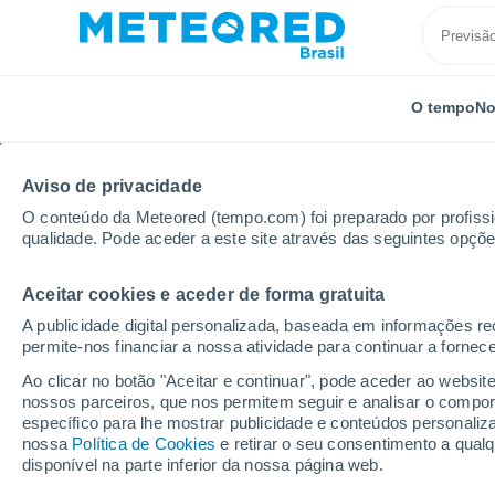
O tempo
No
Aviso de privacidade
O conteúdo da Meteored (tempo.com) foi preparado por profissio
qualidade. Pode aceder a este site através das seguintes opçõe
Aceitar cookies e aceder de forma gratuita
Início
Rússia
Krai de Perm
A publicidade digital personalizada, baseada em informações r
permite-nos financiar a nossa atividade para continuar a fornec
Previsão do tempo no 
Ao clicar no botão "Aceitar e continuar", pode aceder ao websit
nossos parceiros, que nos permitem seguir e analisar o compo
específico para lhe mostrar publicidade e conteúdos persona
Hoje, 6 agosto
Todo o dia
Símbolo
nossa
Política de Cookies
e retirar o seu consentimento a qua
disponível na parte inferior da nossa página web.
19°
19°
9°
8°