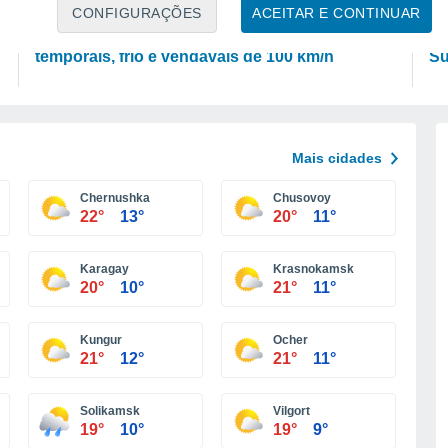
PREVISÃO
P
CONFIGURAÇÕES
ACEITAR E CONTINUAR
Frente fria traz forte mudança do tempo em SP:
Ar
temporais, frio e vendavais de 100 km/h
Su
Mais cidades
Chernushka
Chusovoy
22°
13°
20°
11°
Karagay
Krasnokamsk
20°
10°
21°
11°
Kungur
Ocher
21°
12°
21°
11°
Solikamsk
Vilgort
19°
10°
19°
9°