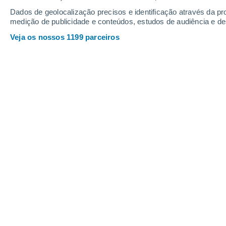
Dados de geolocalização precisos e identificação através da pr
23°
14°
medição de publicidade e conteúdos, estudos de audiência e d
Uins
Chaykovsky
2
1
Veja os nossos 1199 parceiros
Chernushka