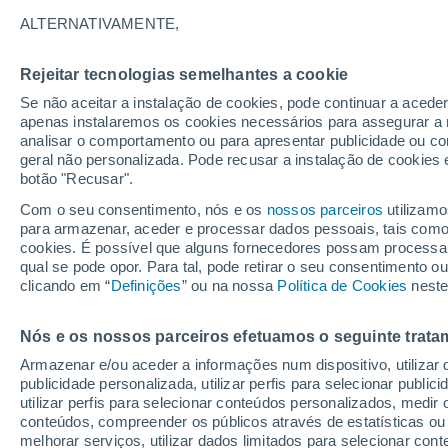
Vilgor
19°
Bondyug
Ust-
9°
ALTERNATIVAMENTE,
K
Chernaya
Gainy
Rejeitar tecnologias semelhantes a cookie
Se não aceitar a instalação de cookies, pode continuar a aced
19°
9°
apenas instalaremos os cookies necessários para assegurar a 
Kochevo
analisar o comportamento ou para apresentar publicidade ou co
geral não personalizada. Pode recusar a instalação de cookies 
Ber
botão "Recusar".
20°
10°
Com o seu consentimento, nós e os
nossos parceiros
utilizamo
Kudymkar
para armazenar, aceder e processar dados pessoais, tais como a
cookies. É possível que alguns fornecedores possam processa
qual se pode opor. Para tal, pode retirar o seu consentimento 
20°
clicando em “
Definições
” ou na nossa
Política de Cookies
neste
Dobryan
10°
21°
Karagay
11°
21°
Nós e os nossos parceiros efetuamos o seguinte trata
Krasnokamsk
11°
Perm
Ocher
Armazenar e/ou aceder a informações num dispositivo, utilizar da
publicidade personalizada, utilizar perfis para selecionar public
utilizar perfis para selecionar conteúdos personalizados, med
22°
conteúdos, compreender os públicos através de estatísticas ou
14°
melhorar serviços, utilizar dados limitados para selecionar cont
Osa