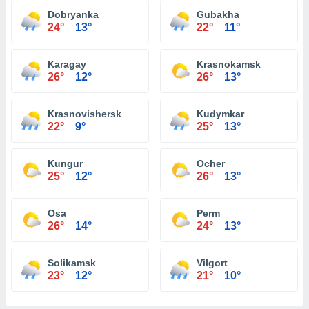
Dobryanka
Gubakha
24°
13°
22°
11°
Karagay
Krasnokamsk
26°
12°
26°
13°
Krasnovishersk
Kudymkar
22°
9°
25°
13°
Kungur
Ocher
25°
12°
26°
13°
Osa
Perm
26°
14°
24°
13°
Solikamsk
Vilgort
23°
12°
21°
10°