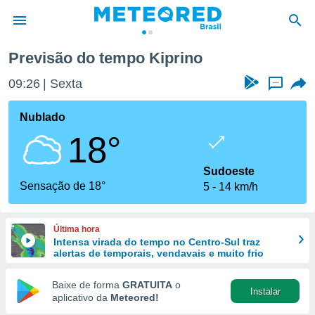
Previsão do tempo Kiprino
de
09:26
Sexta
...
 da
tempo.com)
Nublado
do por
18°
is para
e as
 fornecidas
Sudoeste
 qualidade.
Sensação de 18°
5
14 km/h
r a este
s das
opções:
Última hora
Intensa virada do tempo no Centro-Sul traz
ookies e
alertas de temporais, vendavais e muito frio
 forma
Baixe de forma
GRATUITA
o
Instalar
e digital
aplicativo da
Meteored!
da,