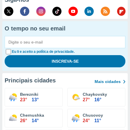
O tempo no seu email
Eu li e aceito a política de privacidade.
Principais cidades
Mais cidades
Berezniki
Chaykovsky
23°
13°
27°
16°
Chernushka
Chusovoy
26°
14°
24°
11°