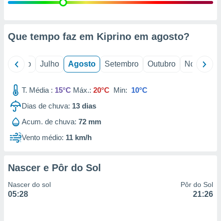
conteúdos.
ção
Que tempo faz em Kiprino em
agosto
?
ão através
de
,
o
Junho
Julho
Agosto
Setembro
Outubro
Novembro
 e
T. Média :
15°C
Máx.:
20°C
Min:
10°C
dos,
publicidade
Dias de chuva:
13
dias
s, estudos
a e
Acum. de chuva:
72 mm
mento de
Vento médio:
11 km/h
ossos 1199
eiros
Nascer e Pôr do Sol
Nascer do sol
Pôr do Sol
05:28
21:26