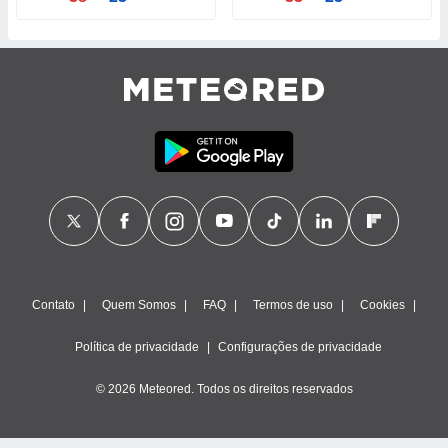
 para
a, utilizar
selecionar
a, criar
personalizar
tilizar
selecionar
dos, medir
nho da
, medir o
o dos
r os
Contato
Quem Somos
FAQ
Termos de uso
Cookies
ravés de
s ou
Política de privacidade
Configurações de privacidade
s de dados
es fontes,
© 2026 Meteored. Todos os direitos reservados
 e melhorar
ilizar dados
ara