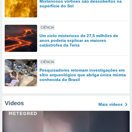
Misteriosos vórtices são descobertos na
tar a
superfície do Sol
de cookies,
uar a
osso site
 Neste
CIÊNCIA
mamo-lo de
Um ciclo misterioso de 27,5 milhões de
anos poderia explicar as maiores
s os
catástrofes da Terra
cessários
rar a
no website,
CIÊNCIA
ilizaremos
a analisar o
Pesquisadores retomam investigações em
nto ou
sítio arqueológico que abriga única múmia
conhecida do Brasil
ntar
 ou
dos,
Vídeos
ssa
Mais vídeos
ublicidade
ada. Pode
nstalação de
ceder ao