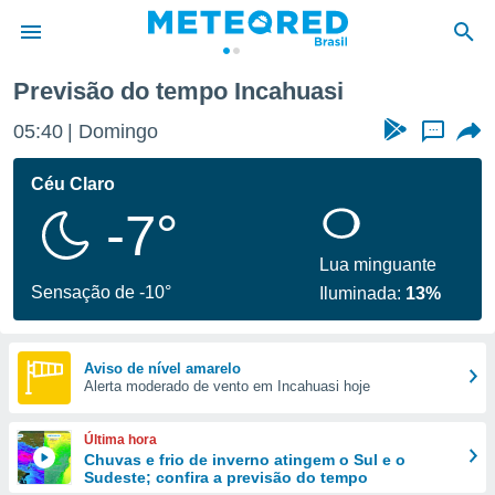
Previsão do tempo Incahuasi
de
05:40
Domingo
...
 da
tempo.com)
Céu Claro
do por
-7°
is para
e as
 fornecidas
Lua minguante
 qualidade.
Sensação de -10°
Iluminada:
13%
r a este
s das
opções:
Aviso de nível amarelo
Alerta moderado de vento em Incahuasi hoje
ookies e
 forma
Última hora
e digital
Chuvas e frio de inverno atingem o Sul e o
Sudeste; confira a previsão do tempo
da,