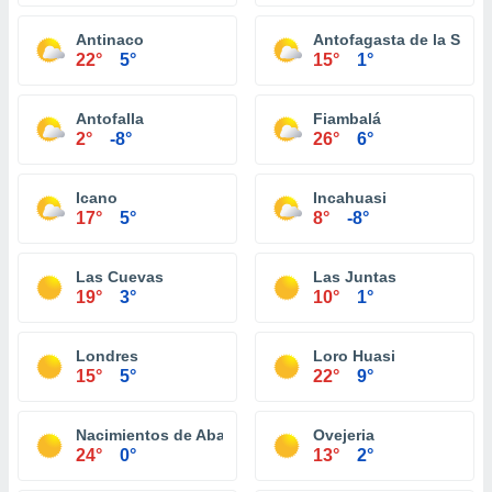
Antinaco
Antofagasta de la Sierr
22°
5°
15°
1°
Antofalla
Fiambalá
2°
-8°
26°
6°
Icano
Incahuasi
17°
5°
8°
-8°
Las Cuevas
Las Juntas
19°
3°
10°
1°
Londres
Loro Huasi
15°
5°
22°
9°
Nacimientos de Abajo
Ovejeria
24°
0°
13°
2°