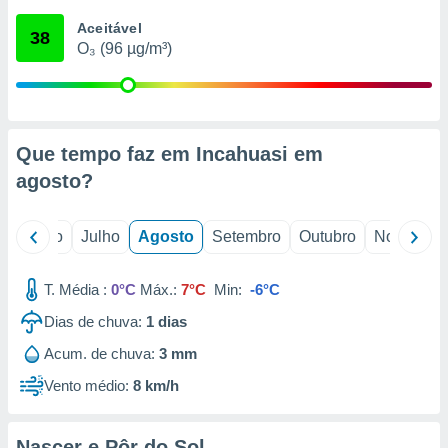
conteúdos.
Aceitável
38
O₃ (96 µg/m³)
ção
ão através
de
,
 e
Que tempo faz em Incahuasi em
agosto
?
dos,
publicidade
s, estudos
o
Junho
Julho
Agosto
Setembro
Outubro
Novembro
a e
mento de
T. Média :
0°C
Máx.:
7°C
Min:
-6°C
ossos 1199
Dias de chuva:
1
dias
eiros
Acum. de chuva:
3 mm
Vento médio:
8 km/h
Nascer e Pôr do Sol