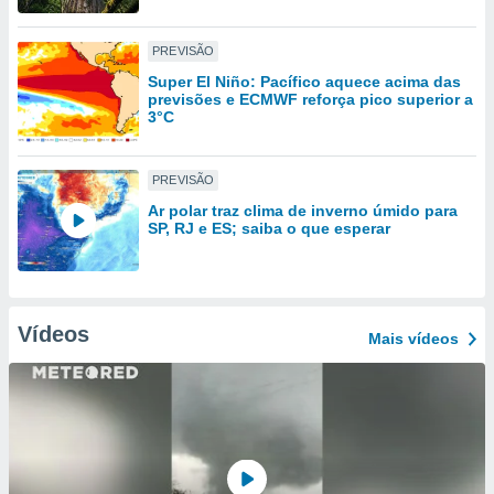
tar a
de cookies,
uar a
PREVISÃO
osso site
Super El Niño: Pacífico aquece acima das
 Neste
previsões e ECMWF reforça pico superior a
mamo-lo de
3°C
s os
cessários
PREVISÃO
rar a
Ar polar traz clima de inverno úmido para
no website,
SP, RJ e ES; saiba o que esperar
ilizaremos
a analisar o
nto ou
ntar
 ou
Vídeos
Mais vídeos
dos,
ssa
ublicidade
ada. Pode
nstalação de
ceder ao