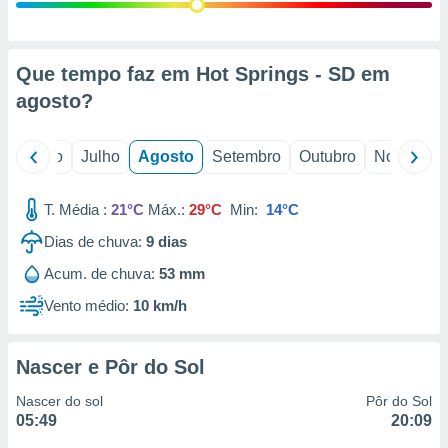
conteúdos.
ção
Que tempo faz em Hot Springs - SD em
ão através
agosto
?
de
,
 e
o
Junho
Julho
Agosto
Setembro
Outubro
Novembro
dos,
publicidade
T. Média :
21°C
Máx.:
29°C
Min:
14°C
s, estudos
Dias de chuva:
9
dias
a e
mento de
Acum. de chuva:
53 mm
Vento médio:
10 km/h
ossos 1199
eiros
Nascer e Pôr do Sol
Nascer do sol
Pôr do Sol
05:49
20:09