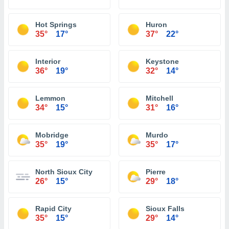
Hot Springs
Huron
35°
17°
37°
22°
Interior
Keystone
36°
19°
32°
14°
Lemmon
Mitchell
34°
15°
31°
16°
Mobridge
Murdo
35°
19°
35°
17°
North Sioux City
Pierre
26°
15°
29°
18°
Rapid City
Sioux Falls
35°
15°
29°
14°