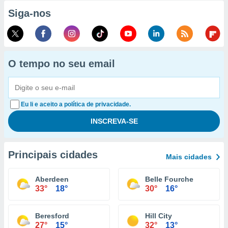
Siga-nos
O tempo no seu email
Eu li e aceito a política de privacidade.
Principais cidades
Mais cidades
Aberdeen
Belle Fourche
33°
18°
30°
16°
Beresford
Hill City
27°
15°
32°
13°