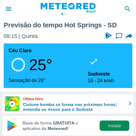
Previsão do tempo Hot Springs - SD
de
09:15
Quinta
...
 da
tempo.com)
Céu Claro
do por
25°
is para
e as
 fornecidas
Sudoeste
 qualidade.
Sensação de 26°
10
24 km/h
r a este
s das
opções:
Última hora
Ciclone bomba se forma nas próximas horas;
ookies e
entenda os riscos para o Sudeste
 forma
Baixe de forma
GRATUITA
o
Instalar
e digital
aplicativo da
Meteored!
da,