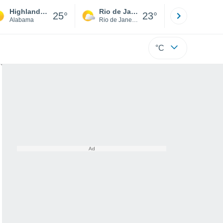
Highland Park
Rio de Janeiro
São Paulo
25°
23°
Alabama
Rio de Janeiro
São Paulo
°C