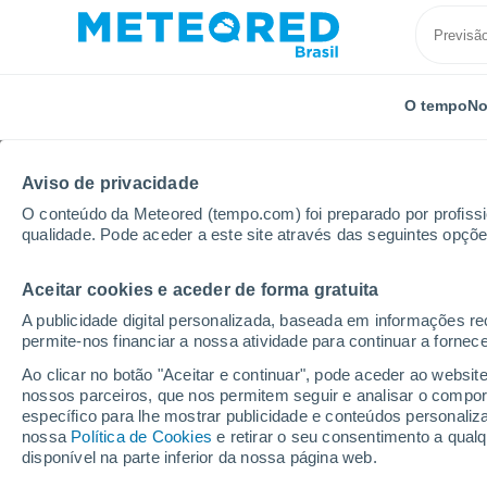
O tempo
No
Aviso de privacidade
O conteúdo da Meteored (tempo.com) foi preparado por profissio
qualidade. Pode aceder a este site através das seguintes opçõe
Aceitar cookies e aceder de forma gratuita
Início
Estados Unidos
Estado do Alabama
High
A publicidade digital personalizada, baseada em informações r
permite-nos financiar a nossa atividade para continuar a fornec
Previsão do tempo Hig
Ao clicar no botão "Aceitar e continuar", pode aceder ao websit
nossos parceiros, que nos permitem seguir e analisar o compo
07:04
Sábado
específico para lhe mostrar publicidade e conteúdos persona
nossa
Política de Cookies
e retirar o seu consentimento a qua
disponível na parte inferior da nossa página web.
Céu Claro