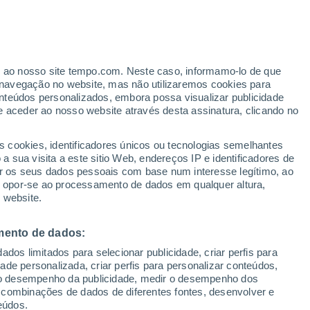
er ao nosso site tempo.com. Neste caso, informamo-lo de que
h
navegação no website, mas não utilizaremos cookies para
nteúdos personalizados, embora possa visualizar publicidade
e aceder ao nosso website através desta assinatura, clicando no
s cookies, identificadores únicos ou tecnologias semelhantes
 sua visita a este sitio Web, endereços IP e identificadores de
r os seus dados pessoais com base num interesse legítimo, ao
adar de Chuva
Satélites
Modelos
ou opor-se ao processamento de dados em qualquer altura,
 website.
mento de dados:
Terça
Quarta
Quinta
Sexta
dos limitados para selecionar publicidade, criar perfis para
11 Ago.
12 Ago.
13 Ago.
14 Ago.
idade personalizada, criar perfis para personalizar conteúdos,
ir o desempenho da publicidade, medir o desempenho dos
 combinações de dados de diferentes fontes, desenvolver e
eúdos.
80%
80%
80%
60%