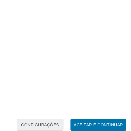
Caléndario Lunar
Seg
Ter
Qua
Qui
Sex
Sáb
Domo
8
9
10
11
12
13
14
15
16
17
18
19
20
21
CONFIGURAÇÕES
ACEITAR E CONTINUAR