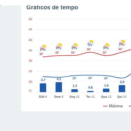
Gráficos de tempo
50
45
40
34°
34°
35
32°
33°
32°
32°
30
25
23°
23°
23°
4.1
3.7
20
2.9
1.5
1.3
0.6
°C
Sáb
8
Dom
9
Seg
10
Ter
11
Qua
12
Qui
13
Máxima