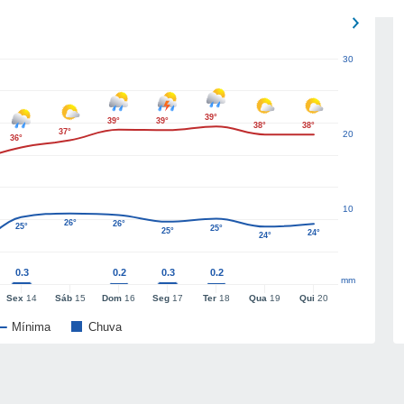
30
39°
39°
39°
38°
38°
37°
20
36°
10
26°
26°
25°
25°
25°
24°
24°
0.3
0.2
0.3
0.2
mm
Sex
14
Sáb
15
Dom
16
Seg
17
Ter
18
Qua
19
Qui
20
Mínima
Chuva