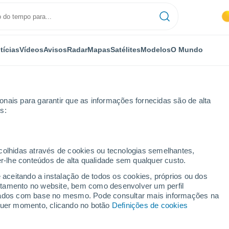
tícias
Vídeos
Avisos
Radar
Mapas
Satélites
Modelos
O Mundo
nais para garantir que as informações fornecidas são de alta
s:
land Park
ecolhidas através de cookies ou tecnologias semelhantes,
er-lhe conteúdos de alta qualidade sem qualquer custo.
hland Park - AL
e aceitando a instalação de todos os cookies, próprios ou dos
rtamento no website, bem como desenvolver um perfil
...
lizados com base no mesmo. Pode consultar mais informações na
lquer momento, clicando no botão
Definições de cookies
Por horas
Calor úmido sufocante nas
próximas horas