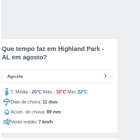
Que tempo faz em Highland Park -
AL em
agosto
?
Agosto
T. Média :
26°C
Máx.:
32°C
Min:
22°C
Dias de chuva:
11
dias
Acum. de chuva:
89 mm
Vento médio:
7 km/h