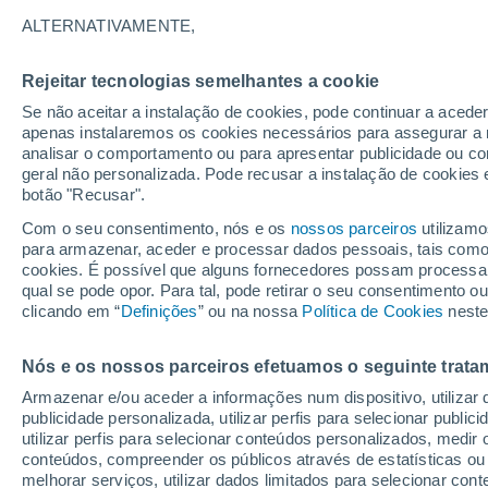
24°
ALTERNATIVAMENTE,
Rejeitar tecnologias semelhantes a cookie
Sudeste
Se não aceitar a instalação de cookies, pode continuar a aced
Sensação de 22°
7
-
13 km/
apenas instalaremos os cookies necessários para assegurar a 
analisar o comportamento ou para apresentar publicidade ou co
geral não personalizada. Pode recusar a instalação de cookies 
botão "Recusar".
Última hora
Chuvas e frio de inverno atingem o Sul e o
Com o seu consentimento, nós e os
nossos parceiros
utilizamo
Sudeste; confira a previsão do tempo
para armazenar, aceder e processar dados pessoais, tais como a
cookies. É possível que alguns fornecedores possam processa
O Tempo 1 - 7 Dias
Atualidade
Mapas de chuva
R
qual se pode opor. Para tal, pode retirar o seu consentimento 
clicando em “
Definições
” ou na nossa
Política de Cookies
neste
Nós e os nossos parceiros efetuamos o seguinte trata
Amanhã
Segunda
Hoje
Armazenar e/ou aceder a informações num dispositivo, utilizar da
9 Ago.
10 Ago.
8 Ago.
publicidade personalizada, utilizar perfis para selecionar public
utilizar perfis para selecionar conteúdos personalizados, med
conteúdos, compreender os públicos através de estatísticas ou
melhorar serviços, utilizar dados limitados para selecionar cont
70%
70%
80%