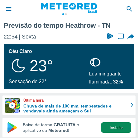
Previsão do tempo Heathrow - TN
de
22:54
Sexta
...
 da
tempo.com)
Céu Claro
do por
23°
is para
e as
 fornecidas
Lua minguante
 qualidade.
Sensação de 22°
Iluminada:
32%
r a este
s das
opções:
Última hora
Chuva de mais de 100 mm, tempestades e
ookies e
vendavais ainda ameaçam o Sul
 forma
Baixe de forma
GRATUITA
o
Instalar
e digital
aplicativo da
Meteored!
da,