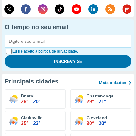
O tempo no seu email
Eu li e aceito a política de privacidade.
Principais cidades
Mais cidades
Bristol
Chattanooga
29°
20°
29°
21°
Clarksville
Cleveland
35°
23°
30°
20°