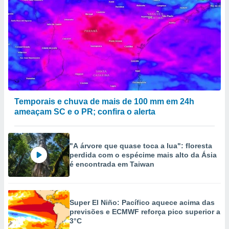
Temporais e chuva de mais de 100 mm em 24h
ameaçam SC e o PR; confira o alerta
"A árvore que quase toca a lua": floresta
perdida com o espécime mais alto da Ásia
é encontrada em Taiwan
Super El Niño: Pacífico aquece acima das
previsões e ECMWF reforça pico superior a
3°C