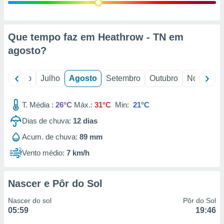
conteúdos.
ção
Que tempo faz em Heathrow - TN em
ão através
agosto
?
de
,
 e
o
Junho
Julho
Agosto
Setembro
Outubro
Novembro
dos,
publicidade
T. Média :
26°C
Máx.:
31°C
Min:
21°C
s, estudos
Dias de chuva:
12
dias
a e
mento de
Acum. de chuva:
89 mm
Vento médio:
7 km/h
ossos 1199
eiros
Nascer e Pôr do Sol
Nascer do sol
Pôr do Sol
05:59
19:46