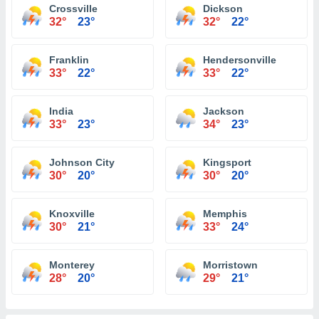
Crossville
Dickson
32°
23°
32°
22°
Franklin
Hendersonville
33°
22°
33°
22°
India
Jackson
33°
23°
34°
23°
Johnson City
Kingsport
30°
20°
30°
20°
Knoxville
Memphis
30°
21°
33°
24°
Monterey
Morristown
28°
20°
29°
21°