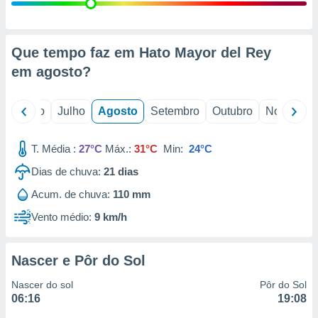
conteúdos.
ção
Que tempo faz em Hato Mayor del Rey
ão através
em
agosto
?
de
,
 e
o
Junho
Julho
Agosto
Setembro
Outubro
Novembro
dos,
publicidade
T. Média :
27°C
Máx.:
31°C
Min:
24°C
s, estudos
Dias de chuva:
21
dias
a e
mento de
Acum. de chuva:
110 mm
Vento médio:
9 km/h
ossos 1199
eiros
Nascer e Pôr do Sol
Nascer do sol
Pôr do Sol
06:16
19:08