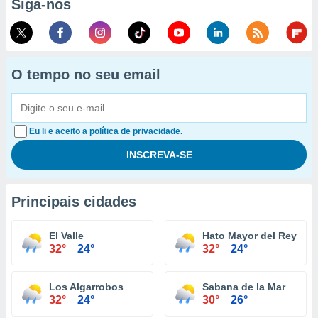
Siga-nos
O tempo no seu email
Eu li e aceito a política de privacidade.
Principais cidades
El Valle
Hato Mayor del Rey
32°
24°
32°
24°
Los Algarrobos
Sabana de la Mar
32°
24°
30°
26°