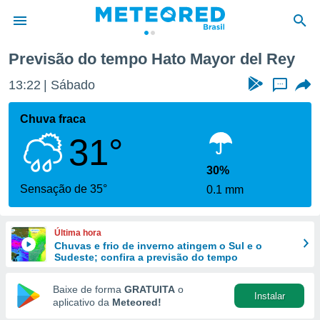
ey
Previsão do tempo Hato Mayor del Rey
de
13:22
Sábado
...
 da
tempo.com)
Chuva fraca
do por
31°
is para
e as
 fornecidas
30%
 qualidade.
Sensação de 35°
0.1 mm
r a este
s das
opções:
Última hora
Chuvas e frio de inverno atingem o Sul e o
ookies e
Sudeste; confira a previsão do tempo
 forma
Baixe de forma
GRATUITA
o
Instalar
e digital
aplicativo da
Meteored!
da,