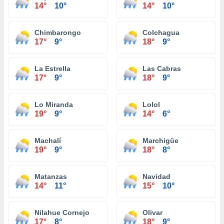
14°
10°
14°
10°
Chimbarongo
Colchagua
17°
9°
18°
9°
La Estrella
Las Cabras
17°
9°
18°
9°
Lo Miranda
Lolol
19°
9°
14°
6°
Machalí
Marchigüe
19°
9°
18°
8°
Matanzas
Navidad
14°
11°
15°
10°
Nilahue Cornejo
Olivar
17°
8°
18°
9°