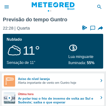
Previsão do tempo Guntro
de
22:28
Quarta
...
 da
tempo.com)
Nublado
do por
11°
is para
e as
 fornecidas
Lua minguante
 qualidade.
Sensação de 11°
Iluminada:
55%
r a este
s das
opções:
Aviso de nível laranja
Alerta importante de vento em Guntro hoje
ookies e
 forma
Última hora
e digital
Ar polar traz o frio de inverno de volta ao Sul e
Sudeste; saiba o que esperar
da,