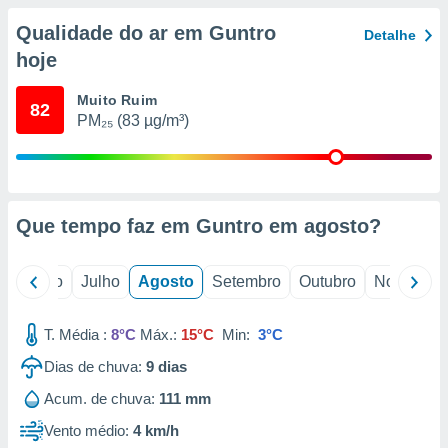
conteúdos.
Qualidade do ar em Guntro
Detalhe
ção
hoje
ão através
Muito Ruim
82
de
PM₂₅ (83 µg/m³)
,
 e
dos,
publicidade
s, estudos
Que tempo faz em Guntro em
agosto
?
a e
mento de
o
Junho
Julho
Agosto
Setembro
Outubro
Novembro
ossos 1199
eiros
T. Média :
8°C
Máx.:
15°C
Min:
3°C
Dias de chuva:
9
dias
Acum. de chuva:
111 mm
Vento médio:
4 km/h