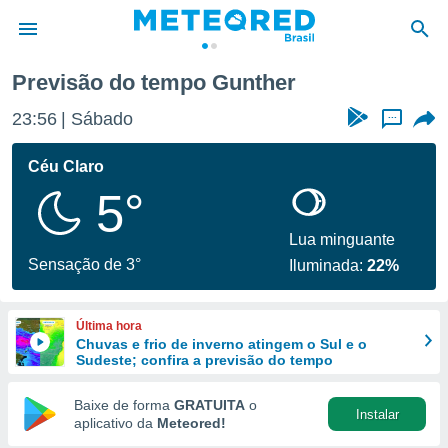
Previsão do tempo Gunther
de
23:56
Sábado
...
 da
tempo.com)
Céu Claro
do por
5°
is para
e as
 fornecidas
Lua minguante
 qualidade.
Sensação de 3°
Iluminada:
22%
r a este
s das
opções:
Última hora
Chuvas e frio de inverno atingem o Sul e o
ookies e
Sudeste; confira a previsão do tempo
 forma
Baixe de forma
GRATUITA
o
Instalar
e digital
aplicativo da
Meteored!
da,