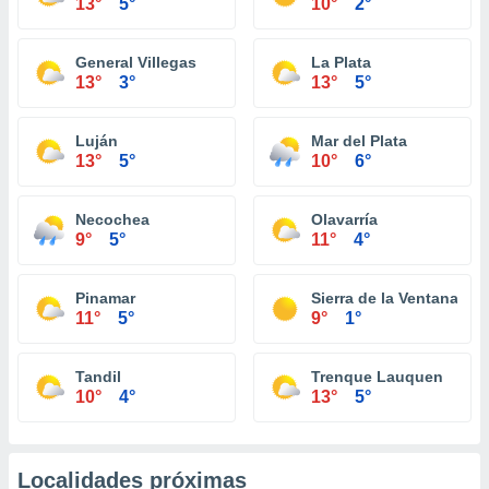
13°
5°
10°
2°
General Villegas
La Plata
13°
3°
13°
5°
Luján
Mar del Plata
13°
5°
10°
6°
Necochea
Olavarría
9°
5°
11°
4°
Pinamar
Sierra de la Ventana
11°
5°
9°
1°
Tandil
Trenque Lauquen
10°
4°
13°
5°
Localidades próximas