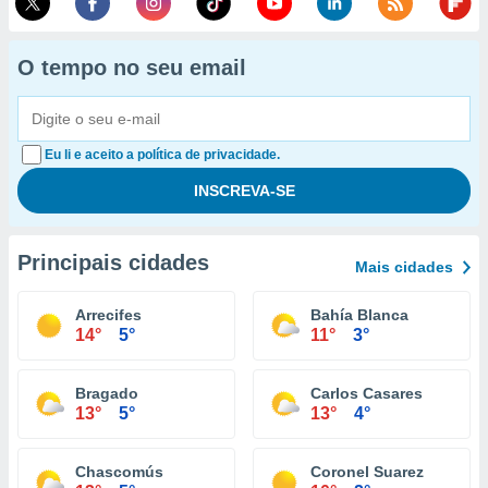
O tempo no seu email
Eu li e aceito a política de privacidade.
Principais cidades
Mais cidades
Arrecifes
Bahía Blanca
14°
5°
11°
3°
Bragado
Carlos Casares
13°
5°
13°
4°
Chascomús
Coronel Suarez