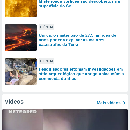
Misteriosos vórtices são descobertos na
tar a
superfície do Sol
de cookies,
uar a
osso site
 Neste
CIÊNCIA
mamo-lo de
Um ciclo misterioso de 27,5 milhões de
anos poderia explicar as maiores
s os
catástrofes da Terra
cessários
rar a
no website,
CIÊNCIA
ilizaremos
a analisar o
Pesquisadores retomam investigações em
nto ou
sítio arqueológico que abriga única múmia
conhecida do Brasil
ntar
 ou
dos,
Vídeos
ssa
Mais vídeos
ublicidade
ada. Pode
nstalação de
ceder ao