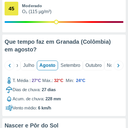
conteúdos.
Moderado
45
O₃ (115 µg/m³)
ção
ão através
de
,
Que tempo faz em Granada (Colômbia)
 e
em
agosto
?
dos,
publicidade
s, estudos
o
Junho
Julho
Agosto
Setembro
Outubro
Novembro
a e
mento de
T. Média :
27°C
Máx.:
32°C
Min:
24°C
ossos 1199
Dias de chuva:
27
dias
eiros
Acum. de chuva:
228 mm
Vento médio:
6 km/h
Nascer e Pôr do Sol