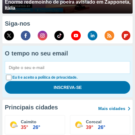
Enorme redemoinho de poeira avistado em Zapponeta,
Itália
Siga-nos
O tempo no seu email
Eu li e aceito a política de privacidade.
Principais cidades
Mais cidades
Caimito
Corozal
35°
26°
39°
26°