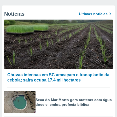
Notícias
Últimas notícias
Chuvas intensas em SC ameaçam o transplantio da
cebola; safra ocupa 17,4 mil hectares
Seca do Mar Morto gera crateras com água
doce e lembra profecia bíblica