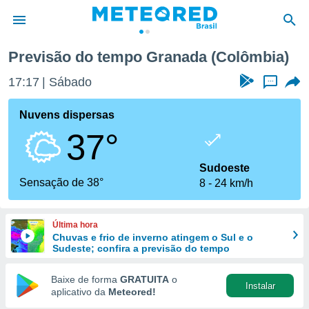
Previsão do tempo Granada (Colômbia)
de
17:17
Sábado
...
 da
tempo.com)
Nuvens dispersas
do por
37°
is para
e as
 fornecidas
Sudoeste
 qualidade.
Sensação de 38°
8
24 km/h
r a este
s das
opções:
Última hora
Chuvas e frio de inverno atingem o Sul e o
ookies e
Sudeste; confira a previsão do tempo
 forma
Baixe de forma
GRATUITA
o
Instalar
e digital
aplicativo da
Meteored!
da,