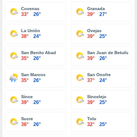
Covenas
Granada
33°
26°
39°
27°
La Unión
Ovejas
38°
24°
39°
25°
San Benito Abad
San Juan de Betulia
35°
26°
39°
26°
San Marcos
San Onofre
35°
26°
37°
24°
Since
Sincelejo
39°
26°
39°
25°
Sucre
Tolu
36°
26°
32°
25°