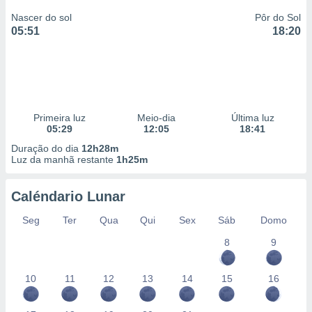
Nascer do sol
Pôr do Sol
05:51
18:20
Primeira luz
Meio-dia
Última luz
05:29
12:05
18:41
Duração do dia
12h28m
Luz da manhã restante
1h25m
Caléndario Lunar
Seg
Ter
Qua
Qui
Sex
Sáb
Domo
8
9
10
11
12
13
14
15
16