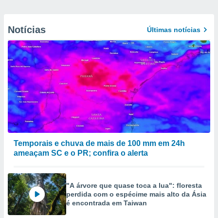
Notícias
Últimas notícias
Temporais e chuva de mais de 100 mm em 24h
ameaçam SC e o PR; confira o alerta
"A árvore que quase toca a lua": floresta
perdida com o espécime mais alto da Ásia
é encontrada em Taiwan