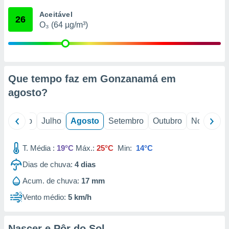
conteúdos.
Aceitável
26
O₃ (64 µg/m³)
ção
ão através
de
,
 e
Que tempo faz em Gonzanamá em
agosto
?
dos,
publicidade
s, estudos
o
Junho
Julho
Agosto
Setembro
Outubro
Novembro
a e
mento de
T. Média :
19°C
Máx.:
25°C
Min:
14°C
ossos 1199
Dias de chuva:
4
dias
eiros
Acum. de chuva:
17 mm
Vento médio:
5 km/h
Nascer e Pôr do Sol