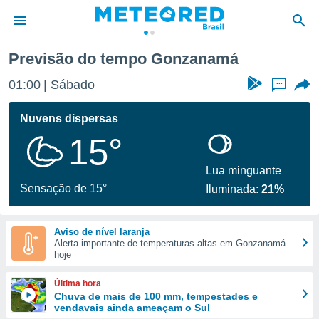
Previsão do tempo Gonzanamá
de
01:00
Sábado
...
 da
tempo.com)
Nuvens dispersas
do por
15°
is para
e as
 fornecidas
Lua minguante
 qualidade.
Sensação de 15°
Iluminada:
21%
r a este
s das
opções:
Aviso de nível laranja
Alerta importante de temperaturas altas em Gonzanamá
ookies e
hoje
 forma
Última hora
e digital
Chuva de mais de 100 mm, tempestades e
vendavais ainda ameaçam o Sul
da,