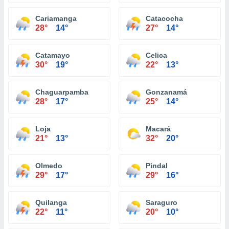
Cariamanga
Catacocha
28°
14°
27°
14°
Catamayo
Celica
30°
19°
22°
13°
Chaguarpamba
Gonzanamá
28°
17°
25°
14°
Loja
Macará
21°
13°
32°
20°
Olmedo
Pindal
29°
17°
29°
16°
Quilanga
Saraguro
22°
11°
20°
10°